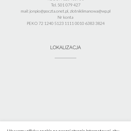
Tel. 501 079 427
mail: jonpio@poczta.onet.pl, zlotniklimanowa@wp.pl
Nr konta
PEKO 72 1240 5123 1111 0010 6383 3824
LOKALIZACJA