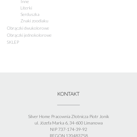
Inne
Literki
Serduszka
Znaki zoodiaku
Obrączki dwukolorowe
Obrączki jednokolorowe
SKLEP
KONTAKT
Silver Home Pracownia Złotnicza Piotr Jonik
ul. Józefa Marka 6, 34-600 Limanowa
NIP 737-174-39-92
REGON 120483758