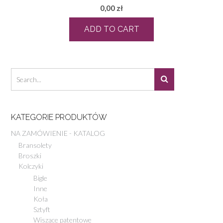
0,00
zł
ADD TO CART
KATEGORIE PRODUKTÓW
NA ZAMÓWIENIE - KATALOG
Bransolety
Broszki
Kolczyki
Bigle
Inne
Koła
Sztyft
Wiszące patentowe