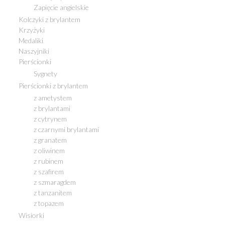
Zapięcie angielskie
Kolczyki z brylantem
Krzyżyki
Medaliki
Naszyjniki
Pierścionki
Sygnety
Pierścionki z brylantem
z ametystem
z brylantami
z cytrynem
z czarnymi brylantami
z granatem
z oliwinem
z rubinem
z szafirem
z szmaragdem
z tanzanitem
z topazem
Wisiorki