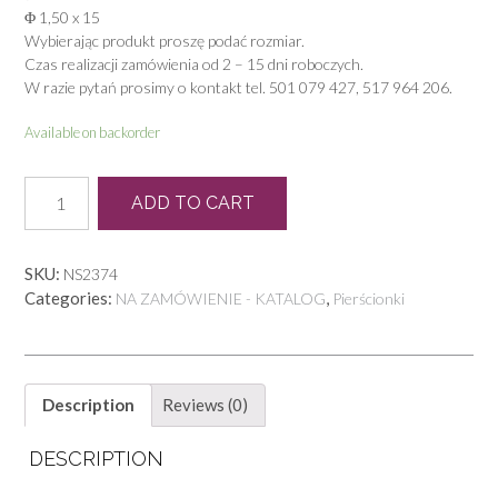
Φ 1,50 x 15
Wybierając produkt proszę podać rozmiar.
Czas realizacji zamówienia od 2 – 15 dni roboczych.
W razie pytań prosimy o kontakt tel. 501 079 427, 517 964 206.
Available on backorder
P
ADD TO CART
0575
quantity
SKU:
NS2374
Categories:
,
NA ZAMÓWIENIE - KATALOG
Pierścionki
Description
Reviews (0)
DESCRIPTION