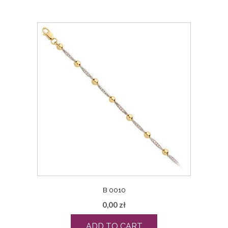
B 0010
0,00
zł
ADD TO CART