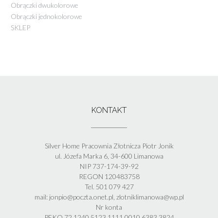
Obrączki dwukolorowe
Obrączki jednokolorowe
SKLEP
KONTAKT
Silver Home Pracownia Złotnicza Piotr Jonik
ul. Józefa Marka 6, 34-600 Limanowa
NIP 737-174-39-92
REGON 120483758
Tel. 501 079 427
mail: jonpio@poczta.onet.pl, zlotniklimanowa@wp.pl
Nr konta
PEKO 72 1240 5123 1111 0010 6383 3824