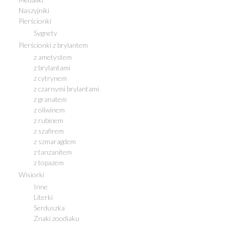
Naszyjniki
Pierścionki
Sygnety
Pierścionki z brylantem
z ametystem
z brylantami
z cytrynem
z czarnymi brylantami
z granatem
z oliwinem
z rubinem
z szafirem
z szmaragdem
z tanzanitem
z topazem
Wisiorki
Inne
Literki
Serduszka
Znaki zoodiaku