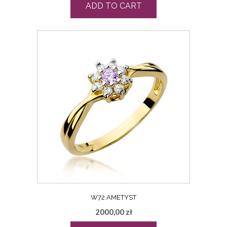
ADD TO CART
W72 AMETYST
2000,00
zł