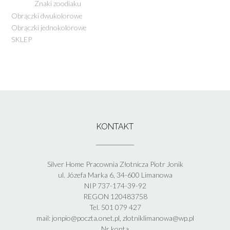
Znaki zoodiaku
Obrączki dwukolorowe
Obrączki jednokolorowe
SKLEP
KONTAKT
Silver Home Pracownia Złotnicza Piotr Jonik
ul. Józefa Marka 6, 34-600 Limanowa
NIP 737-174-39-92
REGON 120483758
Tel. 501 079 427
mail: jonpio@poczta.onet.pl, zlotniklimanowa@wp.pl
Nr konta