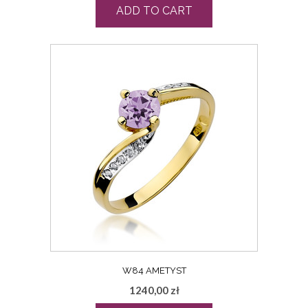
ADD TO CART
W84 AMETYST
1240,00
zł