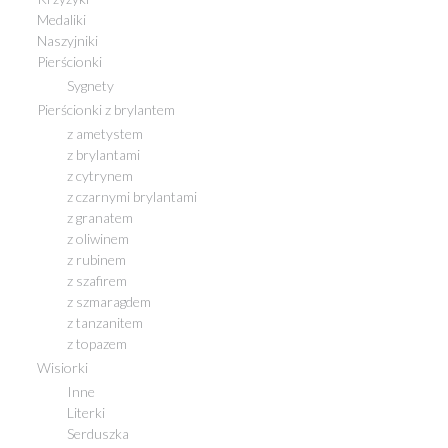
Medaliki
Naszyjniki
Pierścionki
Sygnety
Pierścionki z brylantem
z ametystem
z brylantami
z cytrynem
z czarnymi brylantami
z granatem
z oliwinem
z rubinem
z szafirem
z szmaragdem
z tanzanitem
z topazem
Wisiorki
Inne
Literki
Serduszka