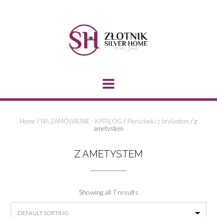
Skip
to
content
Home
/
NA ZAMÓWIENIE - KATALOG
/
Pierścionki z brylantem
/ z
ametystem
Z AMETYSTEM
Showing all 7 results