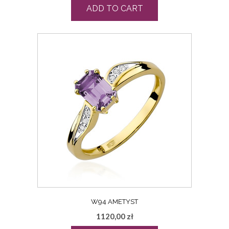
ADD TO CART
W94 AMETYST
1120,00
zł