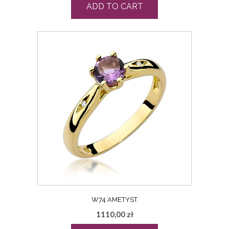
ADD TO CART
W74 AMETYST
1110,00
zł