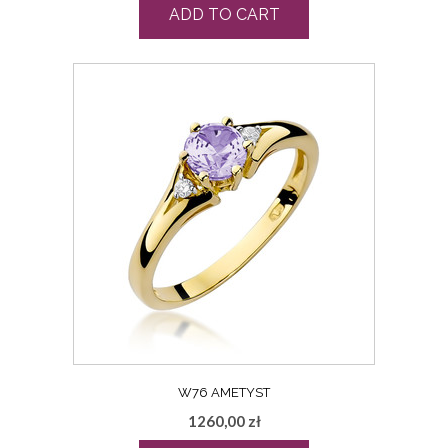
ADD TO CART
W76 AMETYST
1260,00
zł