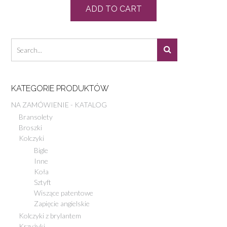
ADD TO CART
KATEGORIE PRODUKTÓW
NA ZAMÓWIENIE - KATALOG
Bransolety
Broszki
Kolczyki
Bigle
Inne
Koła
Sztyft
Wiszące patentowe
Zapięcie angielskie
Kolczyki z brylantem
Krzyżyki