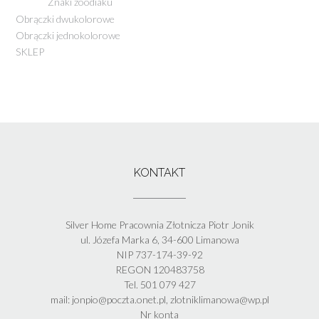
Znaki zoodiaku
Obrączki dwukolorowe
Obrączki jednokolorowe
SKLEP
KONTAKT
Silver Home Pracownia Złotnicza Piotr Jonik
ul. Józefa Marka 6, 34-600 Limanowa
NIP 737-174-39-92
REGON 120483758
Tel. 501 079 427
mail: jonpio@poczta.onet.pl, zlotniklimanowa@wp.pl
Nr konta