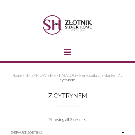
Skip
to
content
Home
/
NA ZAMÓWIENIE - KATALOG
/
Pierścionki z brylantem
/ z
cytrynem
Z CYTRYNEM
Showing all 3 results