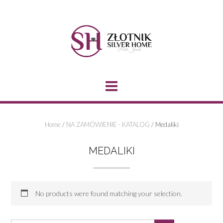
Skip
to
content
Home
/
NA ZAMÓWIENIE - KATALOG
/ Medaliki
MEDALIKI
No products were found matching your selection.