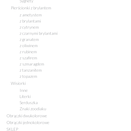
Sygnety
Pierścionki z brylantem
z ametystem
z brylantami
z cytrynem
z czarnymi brylantami
z granatem
z oliwinem
z rubinem
z szafirem
z szmaragdem
z tanzanitem
z topazem
Wisiorki
Inne
Literki
Serduszka
Znaki zoodiaku
Obrączki dwukolorowe
Obrączki jednokolorowe
SKLEP