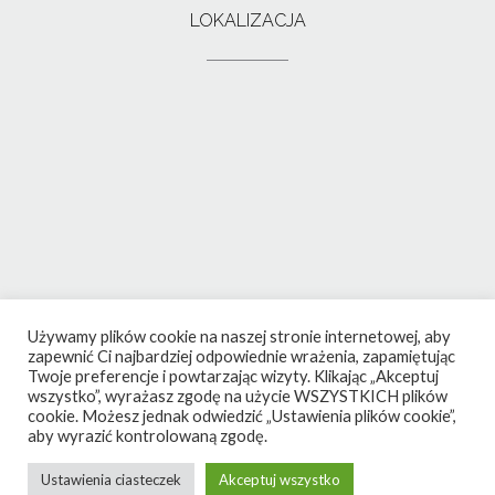
LOKALIZACJA
Używamy plików cookie na naszej stronie internetowej, aby
zapewnić Ci najbardziej odpowiednie wrażenia, zapamiętując
Twoje preferencje i powtarzając wizyty. Klikając „Akceptuj
wszystko”, wyrażasz zgodę na użycie WSZYSTKICH plików
cookie. Możesz jednak odwiedzić „Ustawienia plików cookie”,
aby wyrazić kontrolowaną zgodę.
Ustawienia ciasteczek
Akceptuj wszystko
Theme by
Out the Box