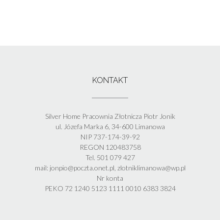
KONTAKT
Silver Home Pracownia Złotnicza Piotr Jonik
ul. Józefa Marka 6, 34-600 Limanowa
NIP 737-174-39-92
REGON 120483758
Tel. 501 079 427
mail: jonpio@poczta.onet.pl, zlotniklimanowa@wp.pl
Nr konta
PEKO 72 1240 5123 1111 0010 6383 3824