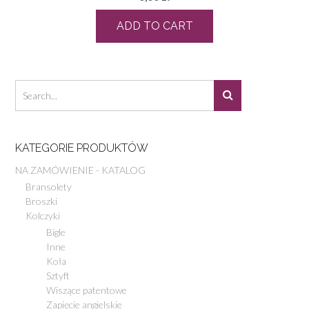
ADD TO CART
KATEGORIE PRODUKTÓW
NA ZAMÓWIENIE - KATALOG
Bransolety
Broszki
Kolczyki
Bigle
Inne
Koła
Sztyft
Wiszące patentowe
Zapięcie angielskie