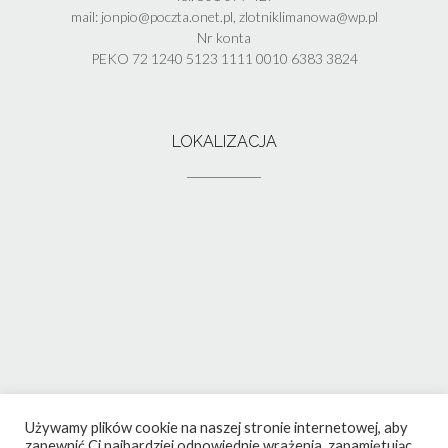
mail: jonpio@poczta.onet.pl, zlotniklimanowa@wp.pl
Nr konta
PEKO 72 1240 5123 1111 0010 6383 3824
LOKALIZACJA
Używamy plików cookie na naszej stronie internetowej, aby
zapewnić Ci najbardziej odpowiednie wrażenia, zapamiętując