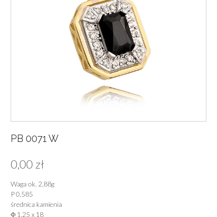
PB 0071 W
0,00
zł
Waga ok. 2,88g
P 0,585
średnica kamienia
Φ 1,25 x 18