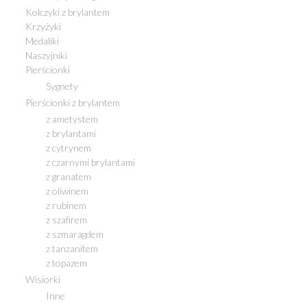
Kolczyki z brylantem
Krzyżyki
Medaliki
Naszyjniki
Pierścionki
Sygnety
Pierścionki z brylantem
z ametystem
z brylantami
z cytrynem
z czarnymi brylantami
z granatem
z oliwinem
z rubinem
z szafirem
z szmaragdem
z tanzanitem
z topazem
Wisiorki
Inne