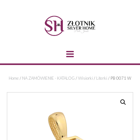
Skip
to
content
Home
/
NA ZAMÓWIENIE - KATALOG
/
Wisiorki
/
Literki
/ PB 0071 W