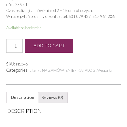
ośm. 7×5 x 1
Czas realizacji zamówienia od 2 – 15 dni roboczych.
W razie pytań prosimy o kontakt tel. 501 079 427, 517 964 206.
Available on backorder
PB
ADD TO CART
0071
W
quantity
SKU:
NS346
Categories:
,
,
Literki
NA ZAMÓWIENIE - KATALOG
Wisiorki
Description
Reviews (0)
DESCRIPTION