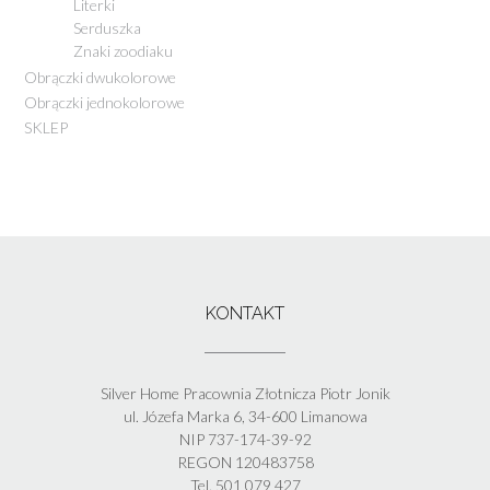
Literki
Serduszka
Znaki zoodiaku
Obrączki dwukolorowe
Obrączki jednokolorowe
SKLEP
KONTAKT
Silver Home Pracownia Złotnicza Piotr Jonik
ul. Józefa Marka 6, 34-600 Limanowa
NIP 737-174-39-92
REGON 120483758
Tel. 501 079 427