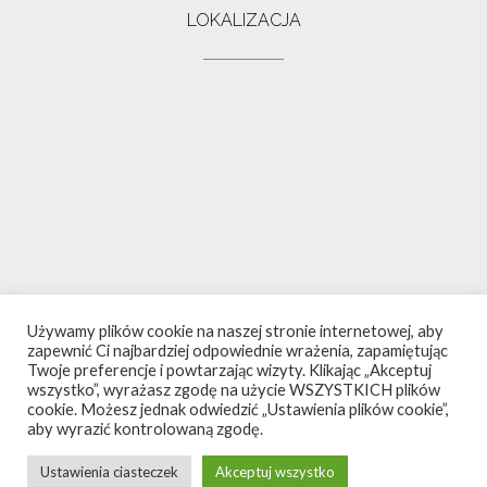
LOKALIZACJA
Używamy plików cookie na naszej stronie internetowej, aby
zapewnić Ci najbardziej odpowiednie wrażenia, zapamiętując
Twoje preferencje i powtarzając wizyty. Klikając „Akceptuj
wszystko”, wyrażasz zgodę na użycie WSZYSTKICH plików
cookie. Możesz jednak odwiedzić „Ustawienia plików cookie”,
aby wyrazić kontrolowaną zgodę.
Ustawienia ciasteczek
Akceptuj wszystko
Theme by
Out the Box