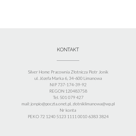
KONTAKT
Silver Home Pracownia Złotnicza Piotr Jonik
ul. Józefa Marka 6, 34-600 Limanowa
NIP 737-174-39-92
REGON 120483758
Tel. 501 079 427
mail: jonpio@poczta.onet.pl, zlotniklimanowa@wp.pl
Nr konta
PEKO 72 1240 5123 1111 0010 6383 3824