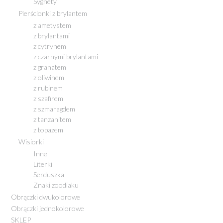
Sygnety
Pierścionki z brylantem
z ametystem
z brylantami
z cytrynem
z czarnymi brylantami
z granatem
z oliwinem
z rubinem
z szafirem
z szmaragdem
z tanzanitem
z topazem
Wisiorki
Inne
Literki
Serduszka
Znaki zoodiaku
Obrączki dwukolorowe
Obrączki jednokolorowe
SKLEP