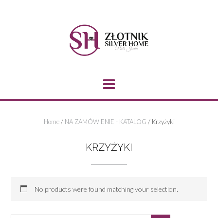
Skip
to
content
Home
/
NA ZAMÓWIENIE - KATALOG
/ Krzyżyki
KRZYŻYKI
No products were found matching your selection.