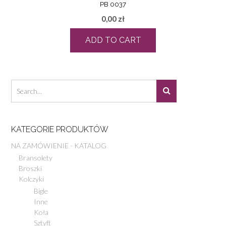
PB 0037
0,00
zł
ADD TO CART
KATEGORIE PRODUKTÓW
NA ZAMÓWIENIE - KATALOG
Bransolety
Broszki
Kolczyki
Bigle
Inne
Koła
Sztyft