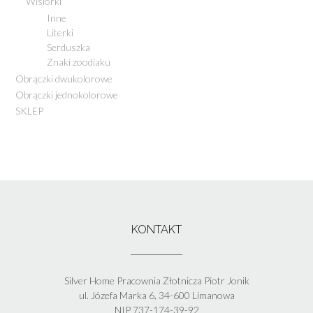
Wisiorki
Inne
Literki
Serduszka
Znaki zoodiaku
Obrączki dwukolorowe
Obrączki jednokolorowe
SKLEP
KONTAKT
Silver Home Pracownia Złotnicza Piotr Jonik
ul. Józefa Marka 6, 34-600 Limanowa
NIP 737-174-39-92