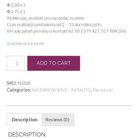
Φ 1,50 x 1
Φ 1,75 x 1
Wybierając produkt proszę podać rozmiar.
Czas realizacji zamówienia od 2 – 15 dni roboczych.
W razie pytań prosimy o kontakt tel. 501 079 427, 517 964 206.
Available on backorder
PB
ADD TO CART
0022
quantity
SKU:
NS288
Categories:
,
NA ZAMÓWIENIE - KATALOG
Pierścionki
Description
Reviews (0)
DESCRIPTION