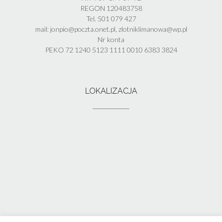
REGON 120483758
Tel. 501 079 427
mail: jonpio@poczta.onet.pl, zlotniklimanowa@wp.pl
Nr konta
PEKO 72 1240 5123 1111 0010 6383 3824
LOKALIZACJA