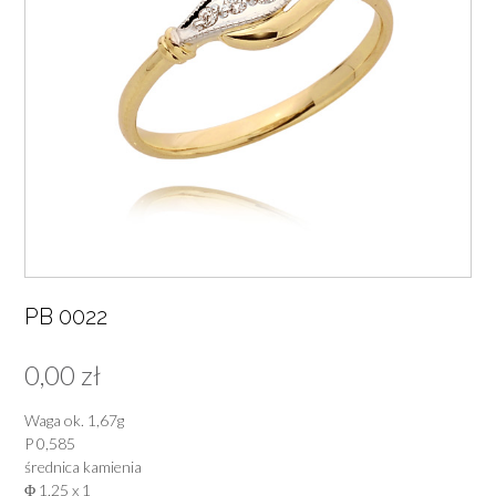
PB 0022
0,00
zł
Waga ok. 1,67g
P 0,585
średnica kamienia
Φ 1,25 x 1