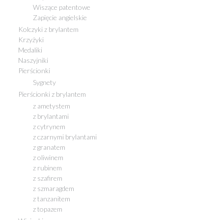
Wiszące patentowe
Zapięcie angielskie
Kolczyki z brylantem
Krzyżyki
Medaliki
Naszyjniki
Pierścionki
Sygnety
Pierścionki z brylantem
z ametystem
z brylantami
z cytrynem
z czarnymi brylantami
z granatem
z oliwinem
z rubinem
z szafirem
z szmaragdem
z tanzanitem
z topazem