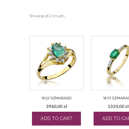
Showing all 2 results
W37 SZMARAGD
W77 SZMARA
3960,00
zł
1320,00
zł
ADD TO CART
ADD TO CA