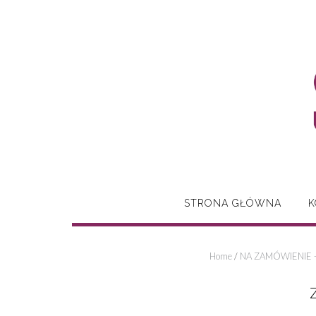
Skip
to
content
STRONA GŁÓWNA
K
Home
/
NA ZAMÓWIENIE 