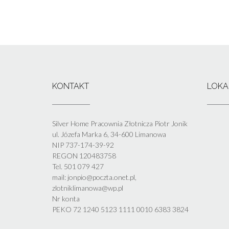
KONTAKT
LOKA
Silver Home Pracownia Złotnicza Piotr Jonik
ul. Józefa Marka 6, 34-600 Limanowa
NIP 737-174-39-92
REGON 120483758
Tel. 501 079 427
mail: jonpio@poczta.onet.pl,
zlotniklimanowa@wp.pl
Nr konta
PEKO 72 1240 5123 1111 0010 6383 3824