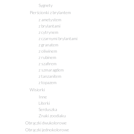
Sygnety
Pierścionki z brylantem
z ametystem
z brylantami
z cytrynem
z czarnymi brylantami
z granatem
z oliwinem
z rubinem
z szafirem
z szmaragdem
z tanzanitem
z topazem
Wisiorki
Inne
Literki
Serduszka
Znaki zoodiaku
Obrączki dwukolorowe
Obrączki jednokolorowe