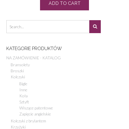
ADD TO CART
KATEGORIE PRODUKTÓW
NA ZAMÓWIENIE - KATALOG
Bransolety
Broszki
Kolczyki
Bigle
Inne
Koła
Sztyft
Wiszące patentowe
Zapięcie angielskie
Kolczyki z brylantem
Krzyżyki