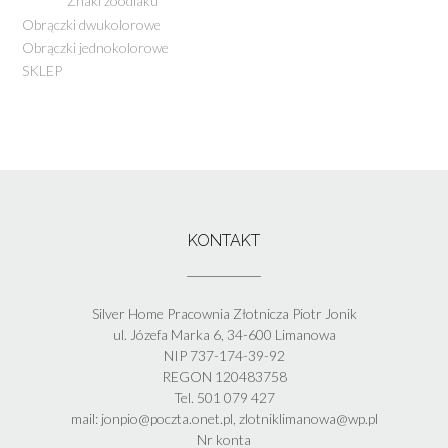
Znaki zoodiaku
Obrączki dwukolorowe
Obrączki jednokolorowe
SKLEP
KONTAKT
Silver Home Pracownia Złotnicza Piotr Jonik
ul. Józefa Marka 6, 34-600 Limanowa
NIP 737-174-39-92
REGON 120483758
Tel. 501 079 427
mail: jonpio@poczta.onet.pl, zlotniklimanowa@wp.pl
Nr konta