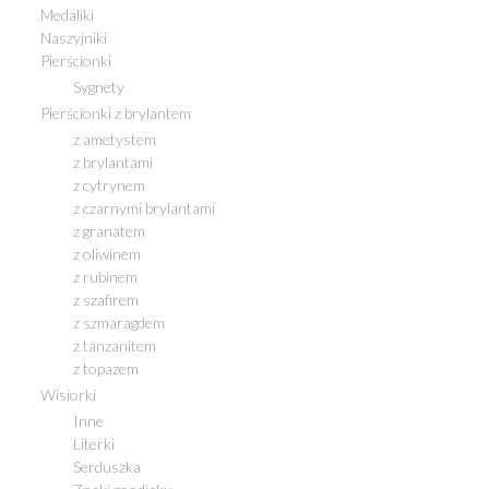
Medaliki
Naszyjniki
Pierścionki
Sygnety
Pierścionki z brylantem
z ametystem
z brylantami
z cytrynem
z czarnymi brylantami
z granatem
z oliwinem
z rubinem
z szafirem
z szmaragdem
z tanzanitem
z topazem
Wisiorki
Inne
Literki
Serduszka