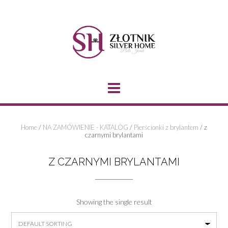
Skip
to
content
Home
/
NA ZAMÓWIENIE - KATALOG
/
Pierścionki z brylantem
/ z
czarnymi brylantami
Z CZARNYMI BRYLANTAMI
Showing the single result