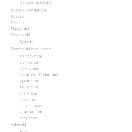
Zapięcie angielskie
Kolczyki z brylantem
Krzyżyki
Medaliki
Naszyjniki
Pierścionki
Sygnety
Pierścionki z brylantem
z ametystem
z brylantami
z cytrynem
z czarnymi brylantami
z granatem
z oliwinem
z rubinem
z szafirem
z szmaragdem
z tanzanitem
z topazem
Wisiorki
Inne