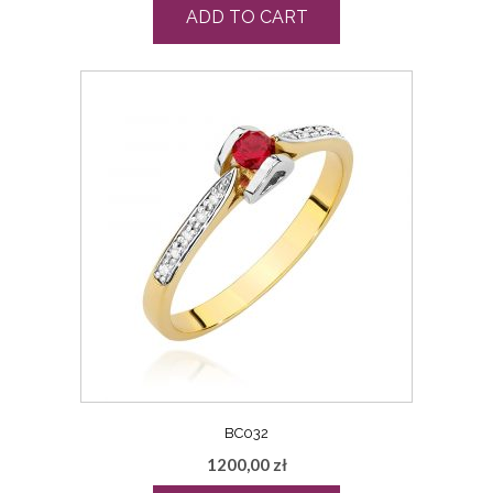
ADD TO CART
BC032
1200,00
zł