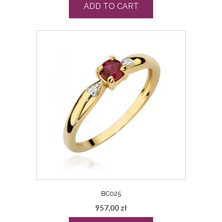
ADD TO CART
BC025
957,00
zł