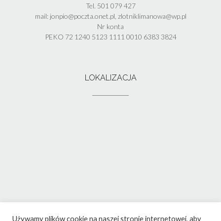
Tel. 501 079 427
mail: jonpio@poczta.onet.pl, zlotniklimanowa@wp.pl
Nr konta
PEKO 72 1240 5123 1111 0010 6383 3824
LOKALIZACJA
Używamy plików cookie na naszej stronie internetowej, aby