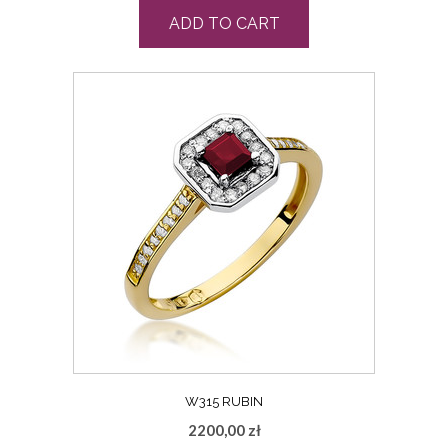
ADD TO CART
W315 RUBIN
2200,00
zł