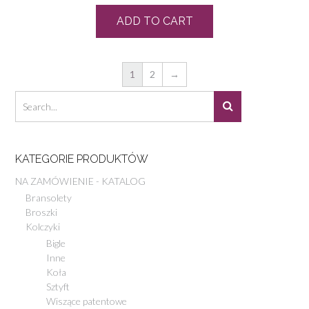
ADD TO CART
1
2
→
KATEGORIE PRODUKTÓW
NA ZAMÓWIENIE - KATALOG
Bransolety
Broszki
Kolczyki
Bigle
Inne
Koła
Sztyft
Wiszące patentowe