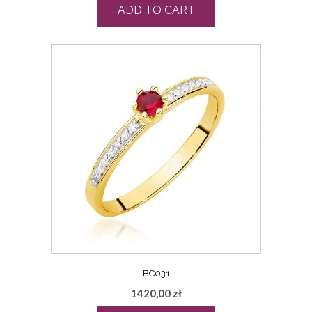
ADD TO CART
BC031
1420,00
zł