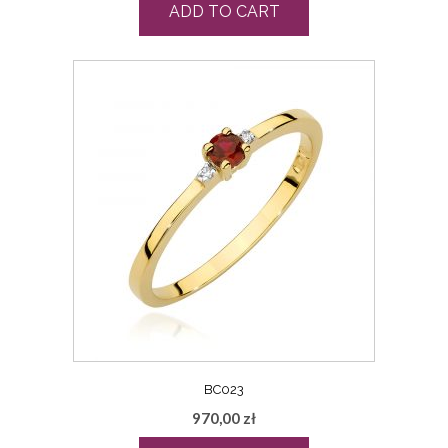
ADD TO CART
BC023
970,00
zł