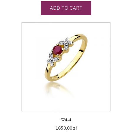
ADD TO CART
W414
1850,00
zł