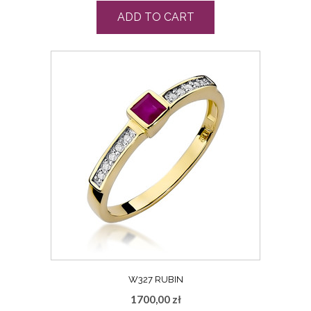
ADD TO CART
W327 RUBIN
1700,00
zł