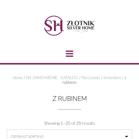
Skip
to
content
Home
/
NA ZAMÓWIENIE - KATALOG
/
Pierścionki z brylantem
/ z
rubinem
Z RUBINEM
Showing 1–20 of 28 results