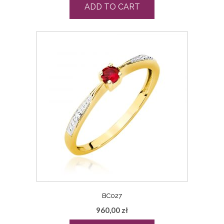
ADD TO CART
BC027
960,00
zł