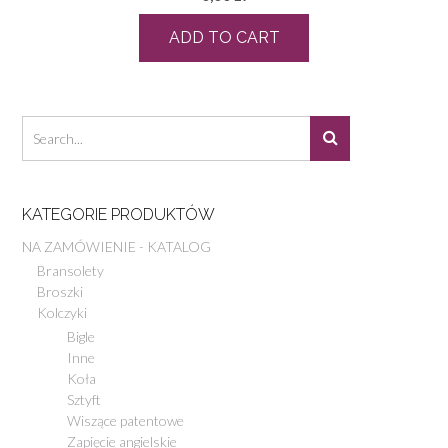
ADD TO CART
KATEGORIE PRODUKTÓW
NA ZAMÓWIENIE - KATALOG
Bransolety
Broszki
Kolczyki
Bigle
Inne
Koła
Sztyft
Wiszące patentowe
Zapięcie angielskie