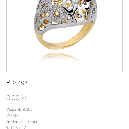
PB 0192
0,00
zł
Waga ok. 8,30g
P 0,585
średnica kamienia
Φ 1,25 x 47