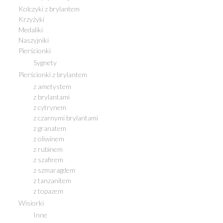
Kolczyki z brylantem
Krzyżyki
Medaliki
Naszyjniki
Pierścionki
Sygnety
Pierścionki z brylantem
z ametystem
z brylantami
z cytrynem
z czarnymi brylantami
z granatem
z oliwinem
z rubinem
z szafirem
z szmaragdem
z tanzanitem
z topazem
Wisiorki
Inne