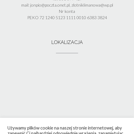
mail: jonpio@poczta.onet.pl, zlotniklimanowa@wp.pl
Nr konta
PEKO 72 1240 5123 1111 0010 6383 3824
LOKALIZACJA
Używamy plików cookie na naszej stronie internetowej, aby
zapewnić Ci najbardziej odpowiednie wrażenia, zapamiętując