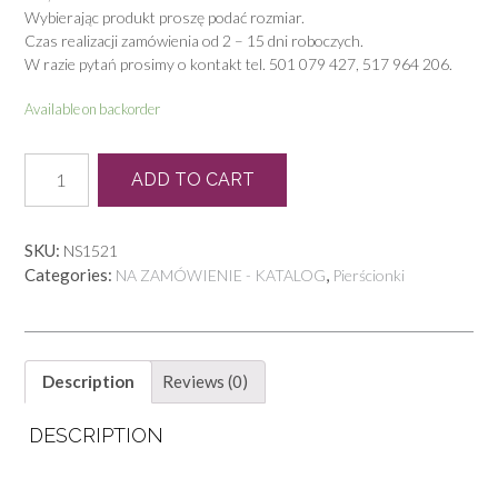
Wybierając produkt proszę podać rozmiar.
Czas realizacji zamówienia od 2 – 15 dni roboczych.
W razie pytań prosimy o kontakt tel. 501 079 427, 517 964 206.
Available on backorder
PB
ADD TO CART
0192
quantity
SKU:
NS1521
Categories:
,
NA ZAMÓWIENIE - KATALOG
Pierścionki
Description
Reviews (0)
DESCRIPTION