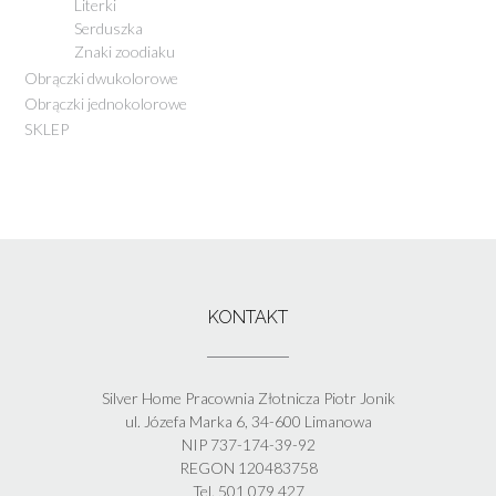
Literki
Serduszka
Znaki zoodiaku
Obrączki dwukolorowe
Obrączki jednokolorowe
SKLEP
KONTAKT
Silver Home Pracownia Złotnicza Piotr Jonik
ul. Józefa Marka 6, 34-600 Limanowa
NIP 737-174-39-92
REGON 120483758
Tel. 501 079 427