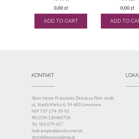
0,00
zł
0,00
zł
ADD TO CART
ADD TO CA
KONTAKT
LOKA
Silver Home Pracownia Złotnicza Piotr Jonik
ul. Józefa Marka 6, 34-600 Limanowa
NIP 737-174-39-92
REGON 120483758
Tel. 501 079 427
mail: jonpio@poczta.onet.pl,
zlotniklimanowa@wp.pl