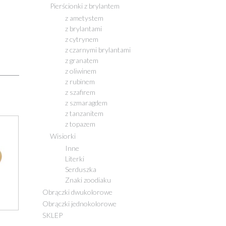
Pierścionki z brylantem
z ametystem
z brylantami
z cytrynem
z czarnymi brylantami
z granatem
z oliwinem
z rubinem
z szafirem
z szmaragdem
z tanzanitem
z topazem
Wisiorki
Inne
Literki
Serduszka
Znaki zoodiaku
Obrączki dwukolorowe
Obrączki jednokolorowe
SKLEP