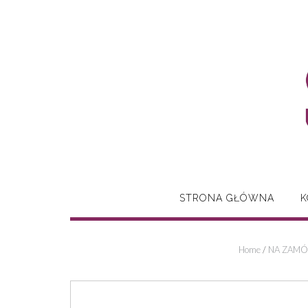
Skip
to
content
STRONA GŁÓWNA
K
Home
/
NA ZAMÓ