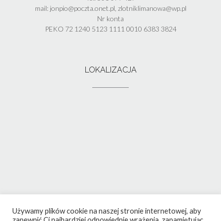
mail: jonpio@poczta.onet.pl, zlotniklimanowa@wp.pl
Nr konta
PEKO 72 1240 5123 1111 0010 6383 3824
LOKALIZACJA
Używamy plików cookie na naszej stronie internetowej, aby
zapewnić Ci najbardziej odpowiednie wrażenia, zapamiętując