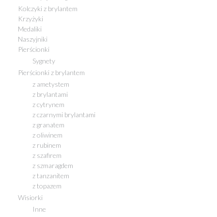
Kolczyki z brylantem
Krzyżyki
Medaliki
Naszyjniki
Pierścionki
Sygnety
Pierścionki z brylantem
z ametystem
z brylantami
z cytrynem
z czarnymi brylantami
z granatem
z oliwinem
z rubinem
z szafirem
z szmaragdem
z tanzanitem
z topazem
Wisiorki
Inne