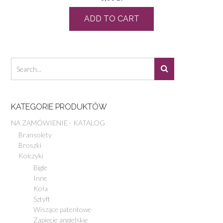
ADD TO CART
KATEGORIE PRODUKTÓW
NA ZAMÓWIENIE - KATALOG
Bransolety
Broszki
Kolczyki
Bigle
Inne
Koła
Sztyft
Wiszące patentowe
Zapięcie angielskie