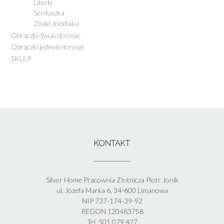
Literki
Serduszka
Znaki zoodiaku
Obrączki dwukolorowe
Obrączki jednokolorowe
SKLEP
KONTAKT
Silver Home Pracownia Złotnicza Piotr Jonik
ul. Józefa Marka 6, 34-600 Limanowa
NIP 737-174-39-92
REGON 120483758
Tel. 501 079 427