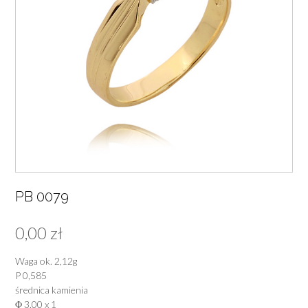
PB 0079
0,00
zł
Waga ok. 2,12g
P 0,585
średnica kamienia
Φ 3,00 x 1