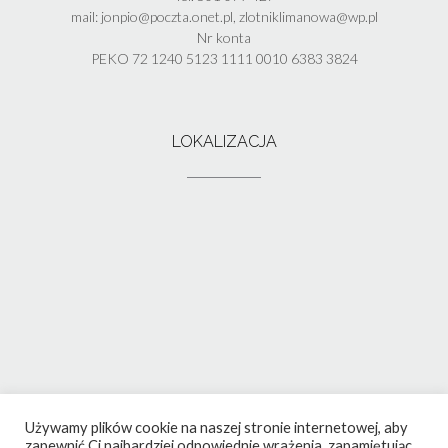
mail: jonpio@poczta.onet.pl, zlotniklimanowa@wp.pl
Nr konta
PEKO 72 1240 5123 1111 0010 6383 3824
LOKALIZACJA
Używamy plików cookie na naszej stronie internetowej, aby
zapewnić Ci najbardziej odpowiednie wrażenia, zapamiętując