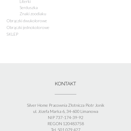
Literki
Serduszka
Znaki zoodiaku
Obrączki dwukolorowe
Obrączki jednokolorowe
SKLEP
KONTAKT
Silver Home Pracownia Złotnicza Piotr Jonik
ul. Józefa Marka 6, 34-600 Limanowa
NIP 737-174-39-92
REGON 120483758
Tel. 501 079 427