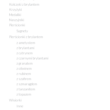
Kolczyki z brylantem
Krzyżyki
Medaliki
Naszyjniki
Pierścionki
Sygnety
Pierścionki z brylantem
z ametystem
z brylantami
z cytrynem
z czarnymi brylantami
z granatem
z oliwinem
z rubinem
z szafirem
z szmaragdem
z tanzanitem
z topazem
Wisiorki
Inne