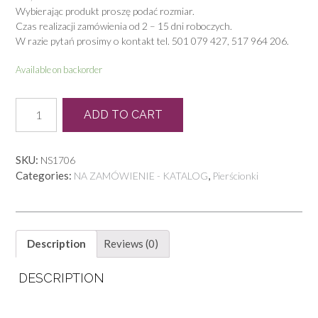
Wybierając produkt proszę podać rozmiar.
Czas realizacji zamówienia od 2 – 15 dni roboczych.
W razie pytań prosimy o kontakt tel. 501 079 427, 517 964 206.
Available on backorder
P
ADD TO CART
1444
quantity
SKU:
NS1706
Categories:
,
NA ZAMÓWIENIE - KATALOG
Pierścionki
Description
Reviews (0)
DESCRIPTION