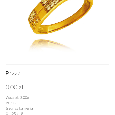
P 1444
0,00
zł
Waga ok. 3,00g
P 0,585
średnica kamienia
Φ 1,25 x 18