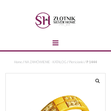
Skip
to
content
Home
/
NA ZAMÓWIENIE - KATALOG
/
Pierścionki
/ P 1444