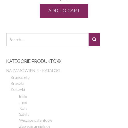
ADD TO CART
KATEGORIE PRODUKTÓW
NA ZAMÓWIENIE - KATALOG
Bransolety
Broszki
Kolczyki
Bigle
Inne
Koła
Sztyft
Wiszące patentowe
Zapięcie angielskie