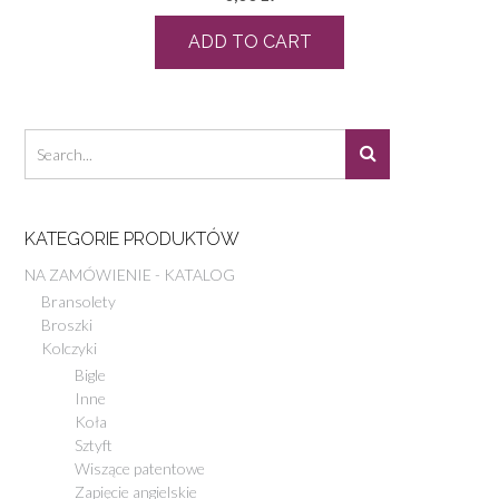
ADD TO CART
KATEGORIE PRODUKTÓW
NA ZAMÓWIENIE - KATALOG
Bransolety
Broszki
Kolczyki
Bigle
Inne
Koła
Sztyft
Wiszące patentowe
Zapięcie angielskie