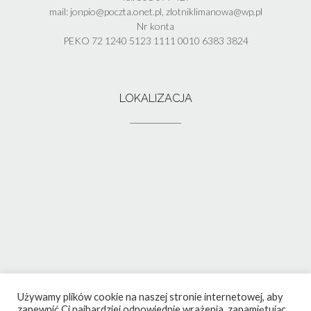
mail: jonpio@poczta.onet.pl, zlotniklimanowa@wp.pl
Nr konta
PEKO 72 1240 5123 1111 0010 6383 3824
LOKALIZACJA
Używamy plików cookie na naszej stronie internetowej, aby
zapewnić Ci najbardziej odpowiednie wrażenia, zapamiętując