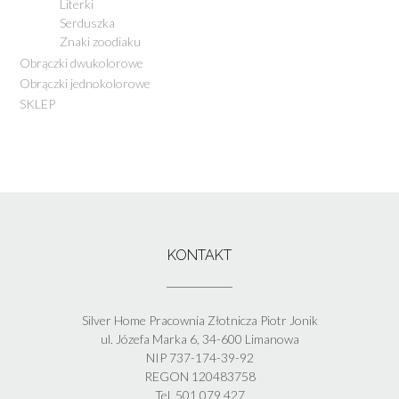
Literki
Serduszka
Znaki zoodiaku
Obrączki dwukolorowe
Obrączki jednokolorowe
SKLEP
KONTAKT
Silver Home Pracownia Złotnicza Piotr Jonik
ul. Józefa Marka 6, 34-600 Limanowa
NIP 737-174-39-92
REGON 120483758
Tel. 501 079 427