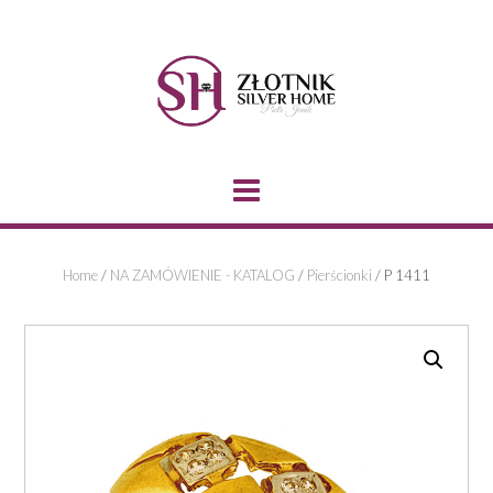
Skip
to
content
Home
/
NA ZAMÓWIENIE - KATALOG
/
Pierścionki
/ P 1411