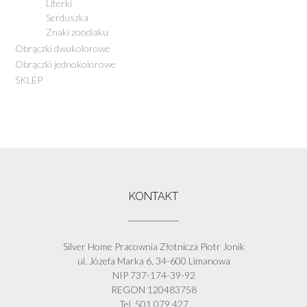
Literki
Serduszka
Znaki zoodiaku
Obrączki dwukolorowe
Obrączki jednokolorowe
SKLEP
KONTAKT
Silver Home Pracownia Złotnicza Piotr Jonik
ul. Józefa Marka 6, 34-600 Limanowa
NIP 737-174-39-92
REGON 120483758
Tel. 501 079 427