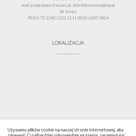
mail: jonpio@poczta.onet.pl, zlotniklimanowa@wp.pl
Nr konta
PEKO 72 1240 5123 1111 0010 6383 3824
LOKALIZACJA
Używamy plików cookie na naszej stronie internetowej, aby
zapewnić Ci najbardziej odpowiednie wrażenia, zapamiętując