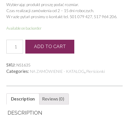
Wybierając produkt proszę podać rozmiar.
Czas realizacji zamówienia od 2 – 15 dni roboczych.
W razie pytań prosimy o kontakt tel. 501 079 427, 517 964 206.
Available on backorder
P
ADD TO CART
1373
quantity
SKU:
NS1635
Categories:
,
NA ZAMÓWIENIE - KATALOG
Pierścionki
Description
Reviews (0)
DESCRIPTION