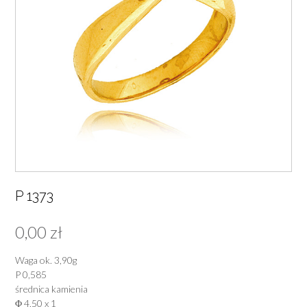
P 1373
0,00
zł
Waga ok. 3,90g
P 0,585
średnica kamienia
Φ 4,50 x 1