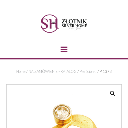
Skip
to
content
Home
/
NA ZAMÓWIENIE - KATALOG
/
Pierścionki
/ P 1373