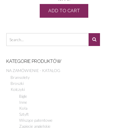
ADD TO CART
KATEGORIE PRODUKTÓW
NA ZAMÓWIENIE - KATALOG
Bransolety
Broszki
Kolczyki
Bigle
Inne
Koła
Sztyft
Wiszące patentowe
Zapięcie angielskie