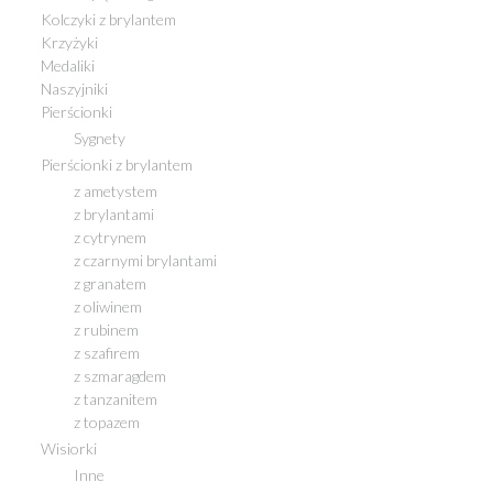
Kolczyki z brylantem
Krzyżyki
Medaliki
Naszyjniki
Pierścionki
Sygnety
Pierścionki z brylantem
z ametystem
z brylantami
z cytrynem
z czarnymi brylantami
z granatem
z oliwinem
z rubinem
z szafirem
z szmaragdem
z tanzanitem
z topazem
Wisiorki
Inne