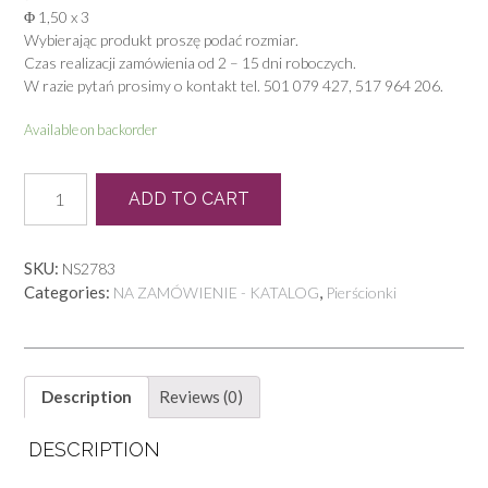
Φ 1,50 x 3
Wybierając produkt proszę podać rozmiar.
Czas realizacji zamówienia od 2 – 15 dni roboczych.
W razie pytań prosimy o kontakt tel. 501 079 427, 517 964 206.
Available on backorder
P
ADD TO CART
0985
quantity
SKU:
NS2783
Categories:
,
NA ZAMÓWIENIE - KATALOG
Pierścionki
Description
Reviews (0)
DESCRIPTION