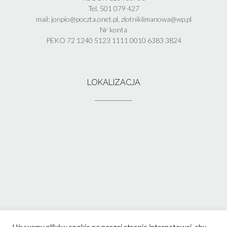
Tel. 501 079 427
mail: jonpio@poczta.onet.pl, zlotniklimanowa@wp.pl
Nr konta
PEKO 72 1240 5123 1111 0010 6383 3824
LOKALIZACJA