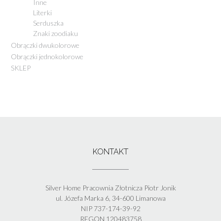
Inne
Literki
Serduszka
Znaki zoodiaku
Obrączki dwukolorowe
Obrączki jednokolorowe
SKLEP
KONTAKT
Silver Home Pracownia Złotnicza Piotr Jonik
ul. Józefa Marka 6, 34-600 Limanowa
NIP 737-174-39-92
REGON 120483758