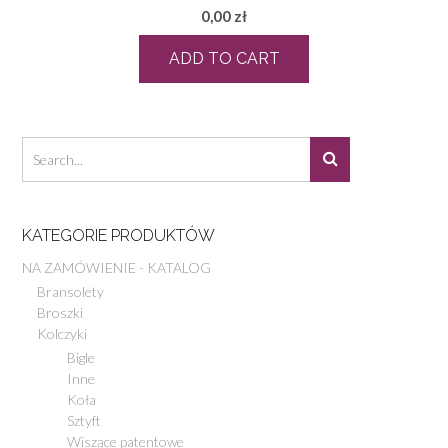
0,00
zł
ADD TO CART
KATEGORIE PRODUKTÓW
NA ZAMÓWIENIE - KATALOG
Bransolety
Broszki
Kolczyki
Bigle
Inne
Koła
Sztyft
Wiszące patentowe