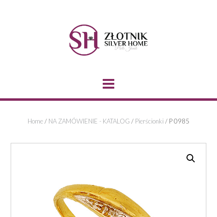
Skip
to
content
Home
/
NA ZAMÓWIENIE - KATALOG
/
Pierścionki
/ P 0985