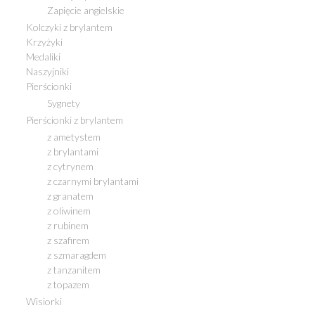
Zapięcie angielskie
Kolczyki z brylantem
Krzyżyki
Medaliki
Naszyjniki
Pierścionki
Sygnety
Pierścionki z brylantem
z ametystem
z brylantami
z cytrynem
z czarnymi brylantami
z granatem
z oliwinem
z rubinem
z szafirem
z szmaragdem
z tanzanitem
z topazem
Wisiorki