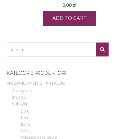
0,00
zł
ADD TO CART
KATEGORIE PRODUKTÓW
NA ZAMÓWIENIE - KATALOG
Bransolety
Broszki
Kolczyki
Bigle
Inne
Koła
Sztyft
Wiszące patentowe