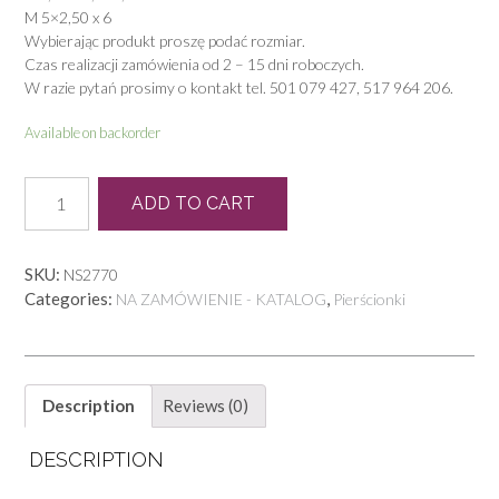
M 5×2,50 x 6
Wybierając produkt proszę podać rozmiar.
Czas realizacji zamówienia od 2 – 15 dni roboczych.
W razie pytań prosimy o kontakt tel. 501 079 427, 517 964 206.
Available on backorder
P
ADD TO CART
0972
quantity
SKU:
NS2770
Categories:
,
NA ZAMÓWIENIE - KATALOG
Pierścionki
Description
Reviews (0)
DESCRIPTION