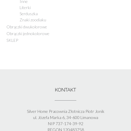
Inne
Literki
Serduszka
Znaki zoodiaku
Obrączki dwukolorowe
Obrączki jednokolorowe
SKLEP
KONTAKT
Silver Home Pracownia Złotnicza Piotr Jonik
ul. Józefa Marka 6, 34-600 Limanowa
NIP 737-174-39-92
REGON 120483758