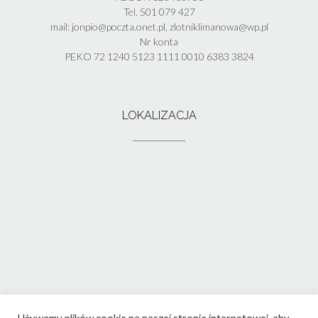
Tel. 501 079 427
mail: jonpio@poczta.onet.pl, zlotniklimanowa@wp.pl
Nr konta
PEKO 72 1240 5123 1111 0010 6383 3824
LOKALIZACJA