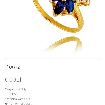
P 0972
0,00
zł
Waga ok. 4,00g
P 0,585
średnica kamienia
Φ 1,75 x 6, Φ 2,30 x 1