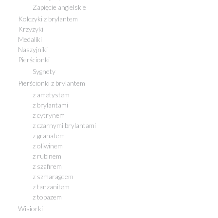
Zapięcie angielskie
Kolczyki z brylantem
Krzyżyki
Medaliki
Naszyjniki
Pierścionki
Sygnety
Pierścionki z brylantem
z ametystem
z brylantami
z cytrynem
z czarnymi brylantami
z granatem
z oliwinem
z rubinem
z szafirem
z szmaragdem
z tanzanitem
z topazem
Wisiorki