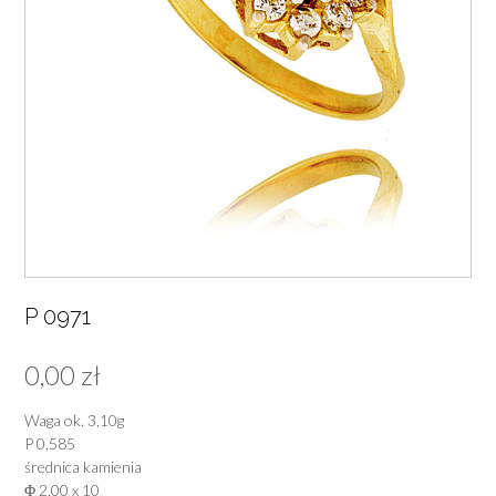
P 0971
0,00
zł
Waga ok. 3,10g
P 0,585
średnica kamienia
Φ 2,00 x 10