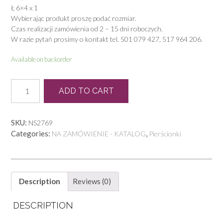
Ł 6×4 x 1
Wybierając produkt proszę podać rozmiar.
Czas realizacji zamówienia od 2 – 15 dni roboczych.
W razie pytań prosimy o kontakt tel. 501 079 427, 517 964 206.
Available on backorder
P
ADD TO CART
0971
quantity
SKU:
NS2769
Categories:
,
NA ZAMÓWIENIE - KATALOG
Pierścionki
Description
Reviews (0)
DESCRIPTION