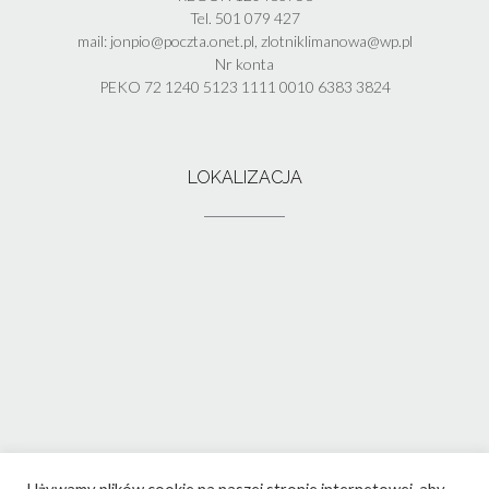
Tel. 501 079 427
mail: jonpio@poczta.onet.pl, zlotniklimanowa@wp.pl
Nr konta
PEKO 72 1240 5123 1111 0010 6383 3824
LOKALIZACJA