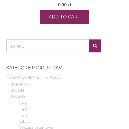
0,00
zł
ADD TO CART
KATEGORIE PRODUKTÓW
NA ZAMÓWIENIE - KATALOG
Bransolety
Broszki
Kolczyki
Bigle
Inne
Koła
Sztyft
Wiszące patentowe