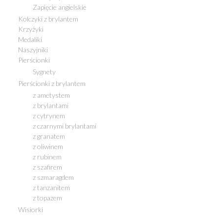
Zapięcie angielskie
Kolczyki z brylantem
Krzyżyki
Medaliki
Naszyjniki
Pierścionki
Sygnety
Pierścionki z brylantem
z ametystem
z brylantami
z cytrynem
z czarnymi brylantami
z granatem
z oliwinem
z rubinem
z szafirem
z szmaragdem
z tanzanitem
z topazem
Wisiorki