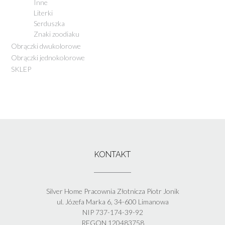
Inne
Literki
Serduszka
Znaki zoodiaku
Obrączki dwukolorowe
Obrączki jednokolorowe
SKLEP
KONTAKT
Silver Home Pracownia Złotnicza Piotr Jonik
ul. Józefa Marka 6, 34-600 Limanowa
NIP 737-174-39-92
REGON 120483758