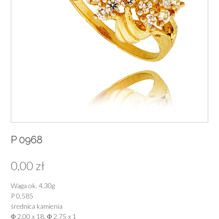
P 0968
0,00
zł
Waga ok. 4,30g
P 0,585
średnica kamienia
Φ 2,00 x 18, Φ 2,75 x 1