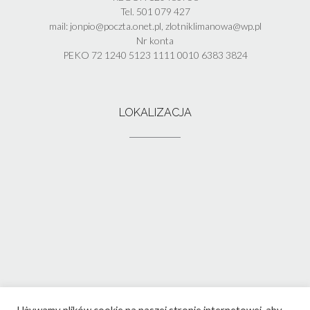
Tel. 501 079 427
mail: jonpio@poczta.onet.pl, zlotniklimanowa@wp.pl
Nr konta
PEKO 72 1240 5123 1111 0010 6383 3824
LOKALIZACJA