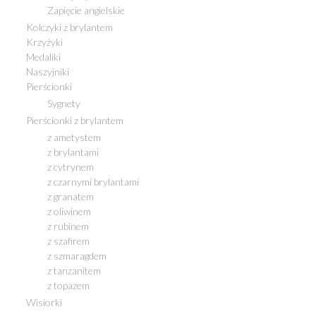
Zapięcie angielskie
Kolczyki z brylantem
Krzyżyki
Medaliki
Naszyjniki
Pierścionki
Sygnety
Pierścionki z brylantem
z ametystem
z brylantami
z cytrynem
z czarnymi brylantami
z granatem
z oliwinem
z rubinem
z szafirem
z szmaragdem
z tanzanitem
z topazem
Wisiorki