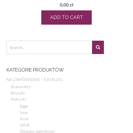
0,00
zł
ADD TO CART
KATEGORIE PRODUKTÓW
NA ZAMÓWIENIE - KATALOG
Bransolety
Broszki
Kolczyki
Bigle
Inne
Koła
Sztyft
Wiszące patentowe