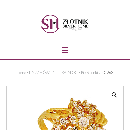
Skip
to
content
Home
/
NA ZAMÓWIENIE - KATALOG
/
Pierścionki
/ P 0968