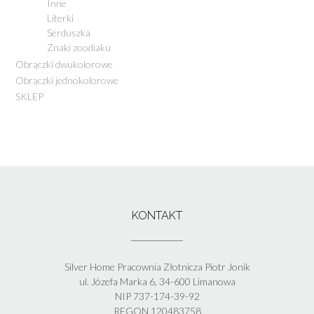
Inne
Literki
Serduszka
Znaki zoodiaku
Obrączki dwukolorowe
Obrączki jednokolorowe
SKLEP
KONTAKT
Silver Home Pracownia Złotnicza Piotr Jonik
ul. Józefa Marka 6, 34-600 Limanowa
NIP 737-174-39-92
REGON 120483758