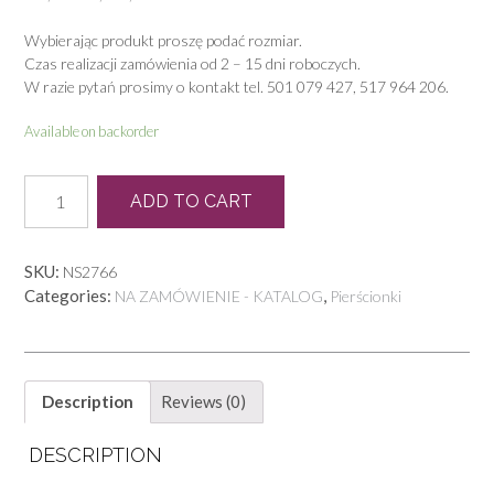
Wybierając produkt proszę podać rozmiar.
Czas realizacji zamówienia od 2 – 15 dni roboczych.
W razie pytań prosimy o kontakt tel. 501 079 427, 517 964 206.
Available on backorder
P
ADD TO CART
0968
quantity
SKU:
NS2766
Categories:
,
NA ZAMÓWIENIE - KATALOG
Pierścionki
Description
Reviews (0)
DESCRIPTION