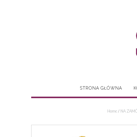
Skip
to
content
STRONA GŁÓWNA
K
Home
/
NA ZAMÓ