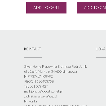
ADD TO CART
ADD TO CA
KONTAKT
LOKA
Silver Home Pracownia Złotnicza Piotr Jonik
ul. Józefa Marka 6, 34-600 Limanowa
NIP 737-174-39-92
REGON 120483758
Tel. 501 079 427
mail: jonpio@poczta.onet.pl,
zlotniklimanowa@wp.pl
Nr konta