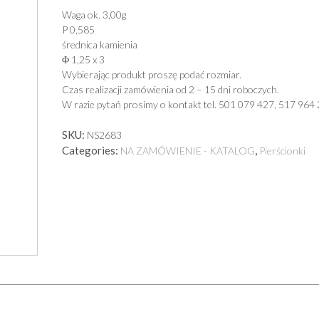
Waga ok. 3,00g
P 0,585
średnica kamienia
Φ 1,25 x 3
Wybierając produkt proszę podać rozmiar.
Czas realizacji zamówienia od 2 – 15 dni roboczych.
W razie pytań prosimy o kontakt tel. 501 079 427, 517 964 
SKU:
NS2683
Categories:
,
NA ZAMÓWIENIE - KATALOG
Pierścionki