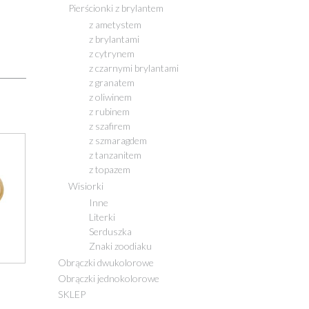
Pierścionki z brylantem
z ametystem
z brylantami
z cytrynem
z czarnymi brylantami
z granatem
z oliwinem
z rubinem
z szafirem
z szmaragdem
z tanzanitem
z topazem
Wisiorki
Inne
Literki
Serduszka
Znaki zoodiaku
Obrączki dwukolorowe
Obrączki jednokolorowe
SKLEP