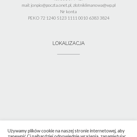
mail: jonpio@poczta.onet.pl, zlotniklimanowa@wp.pl
Nr konta
PEKO 72 1240 5123 1111 0010 6383 3824
LOKALIZACJA
Używamy plików cookie na naszej stronie internetowej, aby
zapewnić Ci najbardziej odpowiednie wrażenia, zapamiętując