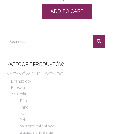
ADD TO CART
KATEGORIE PRODUKTÓW
NA ZAMÓWIENIE - KATALOG
Bransolety
Broszki
Kolczyki
Bigle
Inne
Koła
Sztyft
Wiszące patentowe
Zapięcie angielskie