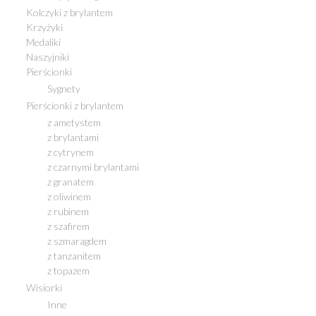
Kolczyki z brylantem
Krzyżyki
Medaliki
Naszyjniki
Pierścionki
Sygnety
Pierścionki z brylantem
z ametystem
z brylantami
z cytrynem
z czarnymi brylantami
z granatem
z oliwinem
z rubinem
z szafirem
z szmaragdem
z tanzanitem
z topazem
Wisiorki
Inne