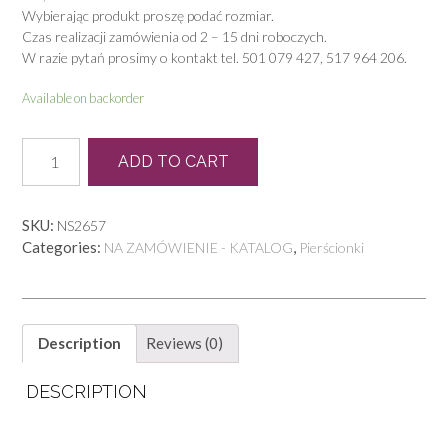
Wybierając produkt proszę podać rozmiar.
Czas realizacji zamówienia od 2 – 15 dni roboczych.
W razie pytań prosimy o kontakt tel. 501 079 427, 517 964 206.
Available on backorder
P
ADD TO CART
0859
quantity
SKU:
NS2657
Categories:
,
NA ZAMÓWIENIE - KATALOG
Pierścionki
Description
Reviews (0)
DESCRIPTION