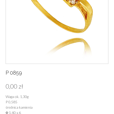
P 0859
0,00
zł
Waga ok. 1,30g
P 0,585
średnica kamienia
Φ 1,40 x 6