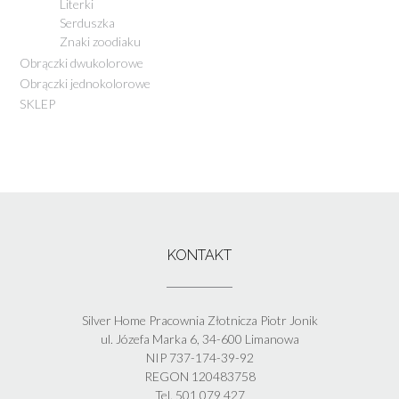
Literki
Serduszka
Znaki zoodiaku
Obrączki dwukolorowe
Obrączki jednokolorowe
SKLEP
KONTAKT
Silver Home Pracownia Złotnicza Piotr Jonik
ul. Józefa Marka 6, 34-600 Limanowa
NIP 737-174-39-92
REGON 120483758
Tel. 501 079 427