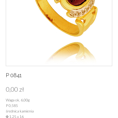
P 0841
0,00
zł
Waga ok. 6,00g
P 0,585
średnica kamienia
Φ 1,25 x 16