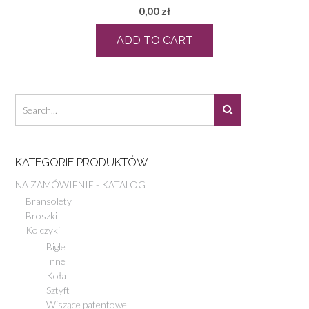
0,00
zł
ADD TO CART
KATEGORIE PRODUKTÓW
NA ZAMÓWIENIE - KATALOG
Bransolety
Broszki
Kolczyki
Bigle
Inne
Koła
Sztyft
Wiszące patentowe