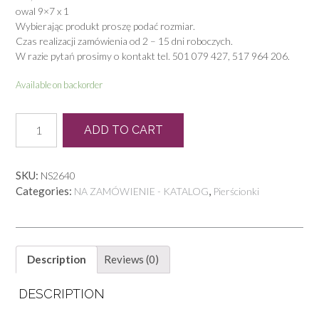
owal 9×7 x 1
Wybierając produkt proszę podać rozmiar.
Czas realizacji zamówienia od 2 – 15 dni roboczych.
W razie pytań prosimy o kontakt tel. 501 079 427, 517 964 206.
Available on backorder
P
ADD TO CART
0841
quantity
SKU:
NS2640
Categories:
,
NA ZAMÓWIENIE - KATALOG
Pierścionki
Description
Reviews (0)
DESCRIPTION