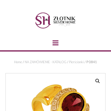
Skip
to
content
Home
/
NA ZAMÓWIENIE - KATALOG
/
Pierścionki
/ P 0841