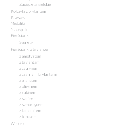
Zapięcie angielskie
Kolczyki z brylantem
Krzyżyki
Medaliki
Naszyjniki
Pierścionki
Sygnety
Pierścionki z brylantem
z ametystem
z brylantami
z cytrynem
z czarnymi brylantami
z granatem
z oliwinem
z rubinem
z szafirem
z szmaragdem
z tanzanitem
z topazem
Wisiorki