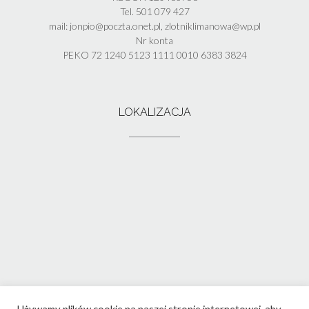
Tel. 501 079 427
mail: jonpio@poczta.onet.pl, zlotniklimanowa@wp.pl
Nr konta
PEKO 72 1240 5123 1111 0010 6383 3824
LOKALIZACJA