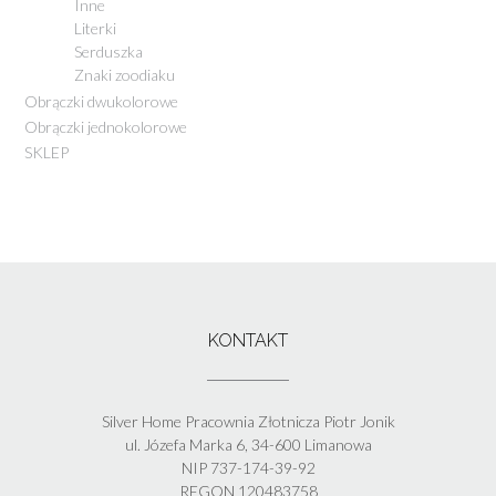
Inne
Literki
Serduszka
Znaki zoodiaku
Obrączki dwukolorowe
Obrączki jednokolorowe
SKLEP
KONTAKT
Silver Home Pracownia Złotnicza Piotr Jonik
ul. Józefa Marka 6, 34-600 Limanowa
NIP 737-174-39-92
REGON 120483758