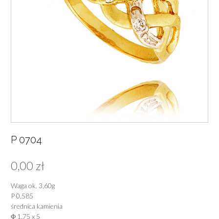
P 0704
0,00
zł
Waga ok. 3,60g
P 0,585
średnica kamienia
Φ 1,75 x 5