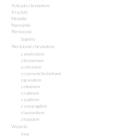
Kolczyki z brylantem
Krzyżyki
Medaliki
Naszyjniki
Pierścionki
Sygnety
Pierścionki z brylantem
z ametystem
z brylantami
z cytrynem
z czarnymi brylantami
z granatem
z oliwinem
z rubinem
z szafirem
z szmaragdem
z tanzanitem
z topazem
Wisiorki
Inne