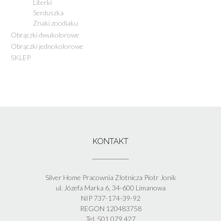
Literki
Serduszka
Znaki zoodiaku
Obrączki dwukolorowe
Obrączki jednokolorowe
SKLEP
KONTAKT
Silver Home Pracownia Złotnicza Piotr Jonik
ul. Józefa Marka 6, 34-600 Limanowa
NIP 737-174-39-92
REGON 120483758
Tel. 501 079 427