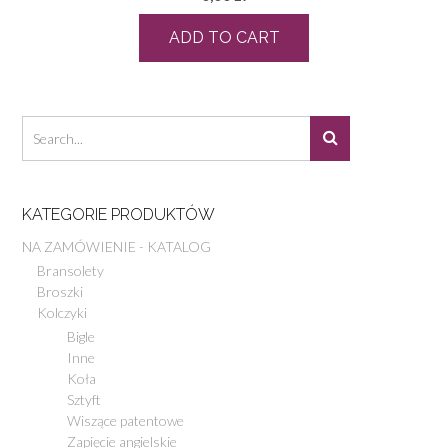
ADD TO CART
KATEGORIE PRODUKTÓW
NA ZAMÓWIENIE - KATALOG
Bransolety
Broszki
Kolczyki
Bigle
Inne
Koła
Sztyft
Wiszące patentowe
Zapięcie angielskie