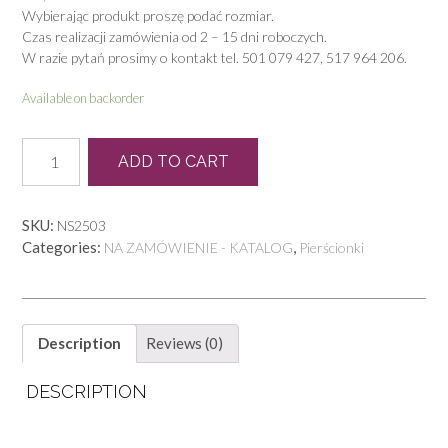
Wybierając produkt proszę podać rozmiar.
Czas realizacji zamówienia od 2 – 15 dni roboczych.
W razie pytań prosimy o kontakt tel. 501 079 427, 517 964 206.
Available on backorder
P
ADD TO CART
0704
quantity
SKU:
NS2503
Categories:
,
NA ZAMÓWIENIE - KATALOG
Pierścionki
Description
Reviews (0)
DESCRIPTION