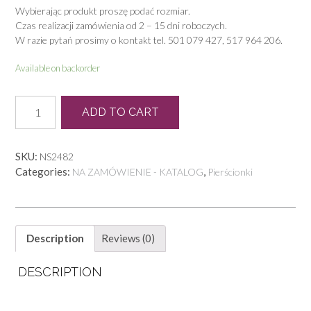
Wybierając produkt proszę podać rozmiar.
Czas realizacji zamówienia od 2 – 15 dni roboczych.
W razie pytań prosimy o kontakt tel. 501 079 427, 517 964 206.
Available on backorder
P
ADD TO CART
0683
quantity
SKU:
NS2482
Categories:
,
NA ZAMÓWIENIE - KATALOG
Pierścionki
Description
Reviews (0)
DESCRIPTION