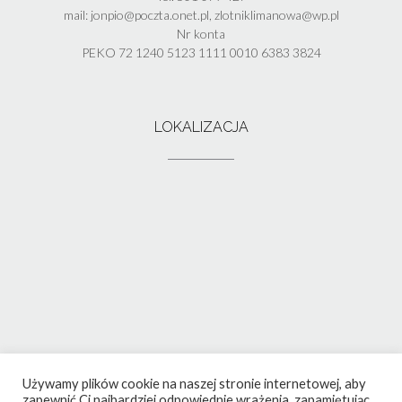
mail: jonpio@poczta.onet.pl, zlotniklimanowa@wp.pl
Nr konta
PEKO 72 1240 5123 1111 0010 6383 3824
LOKALIZACJA
Używamy plików cookie na naszej stronie internetowej, aby
zapewnić Ci najbardziej odpowiednie wrażenia, zapamiętując