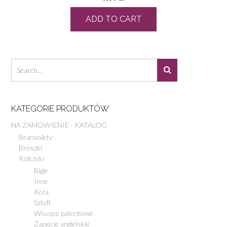
ADD TO CART
KATEGORIE PRODUKTÓW
NA ZAMÓWIENIE - KATALOG
Bransolety
Broszki
Kolczyki
Bigle
Inne
Koła
Sztyft
Wiszące patentowe
Zapięcie angielskie