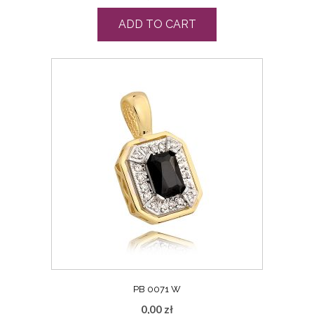
ADD TO CART
PB 0071 W
0,00
zł