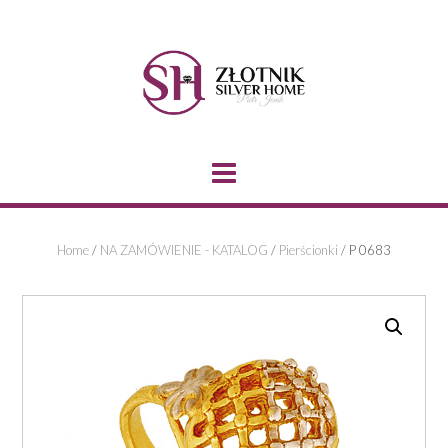
Skip
to
content
Home
/
NA ZAMÓWIENIE - KATALOG
/
Pierścionki
/ P 0683