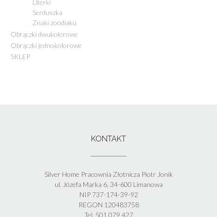
Literki
Serduszka
Znaki zoodiaku
Obrączki dwukolorowe
Obrączki jednokolorowe
SKLEP
KONTAKT
Silver Home Pracownia Złotnicza Piotr Jonik
ul. Józefa Marka 6, 34-600 Limanowa
NIP 737-174-39-92
REGON 120483758
Tel. 501 079 427