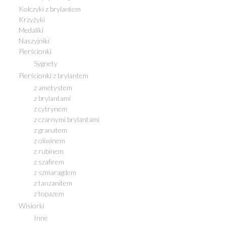
Kolczyki z brylantem
Krzyżyki
Medaliki
Naszyjniki
Pierścionki
Sygnety
Pierścionki z brylantem
z ametystem
z brylantami
z cytrynem
z czarnymi brylantami
z granatem
z oliwinem
z rubinem
z szafirem
z szmaragdem
z tanzanitem
z topazem
Wisiorki
Inne