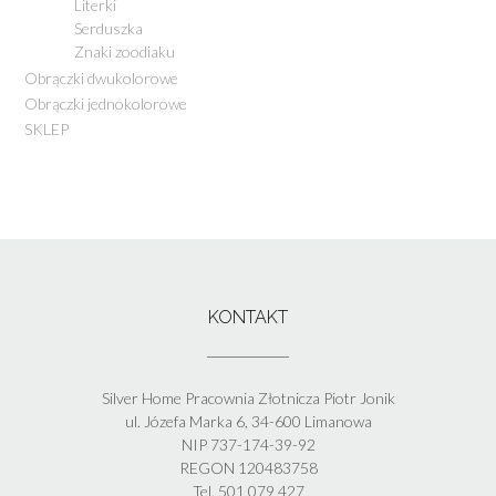
Literki
Serduszka
Znaki zoodiaku
Obrączki dwukolorowe
Obrączki jednokolorowe
SKLEP
KONTAKT
Silver Home Pracownia Złotnicza Piotr Jonik
ul. Józefa Marka 6, 34-600 Limanowa
NIP 737-174-39-92
REGON 120483758
Tel. 501 079 427