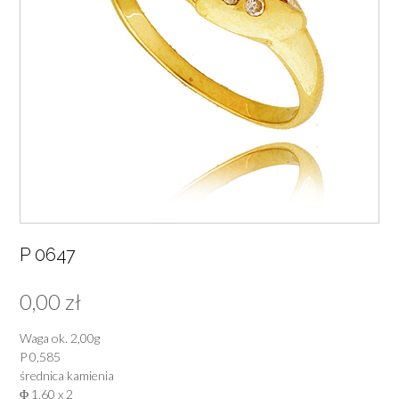
P 0647
0,00
zł
Waga ok. 2,00g
P 0,585
średnica kamienia
Φ 1,60 x 2