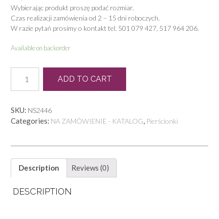
Wybierając produkt proszę podać rozmiar.
Czas realizacji zamówienia od 2 – 15 dni roboczych.
W razie pytań prosimy o kontakt tel. 501 079 427, 517 964 206.
Available on backorder
P
ADD TO CART
0647
quantity
SKU:
NS2446
Categories:
,
NA ZAMÓWIENIE - KATALOG
Pierścionki
Description
Reviews (0)
DESCRIPTION