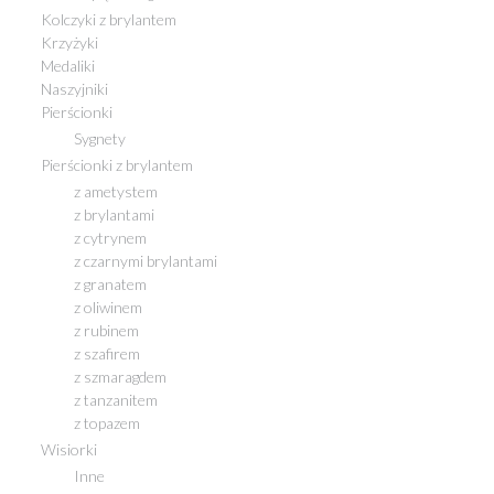
Kolczyki z brylantem
Krzyżyki
Medaliki
Naszyjniki
Pierścionki
Sygnety
Pierścionki z brylantem
z ametystem
z brylantami
z cytrynem
z czarnymi brylantami
z granatem
z oliwinem
z rubinem
z szafirem
z szmaragdem
z tanzanitem
z topazem
Wisiorki
Inne