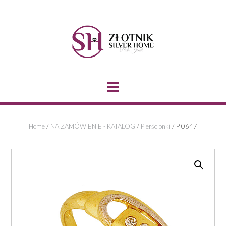
Skip
to
content
Home
/
NA ZAMÓWIENIE - KATALOG
/
Pierścionki
/ P 0647