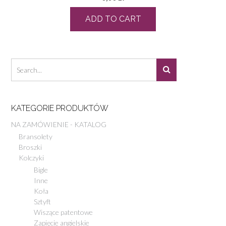
ADD TO CART
KATEGORIE PRODUKTÓW
NA ZAMÓWIENIE - KATALOG
Bransolety
Broszki
Kolczyki
Bigle
Inne
Koła
Sztyft
Wiszące patentowe
Zapięcie angielskie