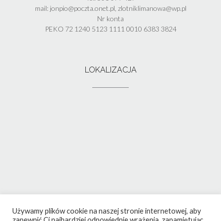
mail: jonpio@poczta.onet.pl, zlotniklimanowa@wp.pl
Nr konta
PEKO 72 1240 5123 1111 0010 6383 3824
LOKALIZACJA
Używamy plików cookie na naszej stronie internetowej, aby
zapewnić Ci najbardziej odpowiednie wrażenia, zapamiętując