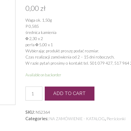
0,00
zł
Waga ok. 1,50g
P 0,585
średnica kamienia
Φ 2,30 x 2
perła Φ 5,00 x 1
Wybierając produkt proszę podać rozmiar.
Czas realizacji zamówienia od 2 – 15 dni roboczych.
W razie pytań prosimy o kontakt tel. 501 079 427, 517 964 
Available on backorder
P
ADD TO CART
0565
quantity
SKU:
NS2364
Categories:
,
NA ZAMÓWIENIE - KATALOG
Pierścionki