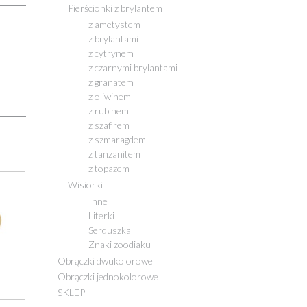
Pierścionki z brylantem
z ametystem
z brylantami
z cytrynem
z czarnymi brylantami
z granatem
z oliwinem
z rubinem
z szafirem
z szmaragdem
z tanzanitem
z topazem
Wisiorki
Inne
Literki
Serduszka
Znaki zoodiaku
Obrączki dwukolorowe
Obrączki jednokolorowe
SKLEP