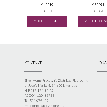
PB 0039
PB 0035
0,00
zł
0,00
zł
ADD TO CART
ADD TO CA
KONTAKT
LOKA
Silver Home Pracownia Złotnicza Piotr Jonik
ul. Józefa Marka 6, 34-600 Limanowa
NIP 737-174-39-92
REGON 120483758
Tel. 501 079 427
mail: jonpio@poczta.onet.pl,