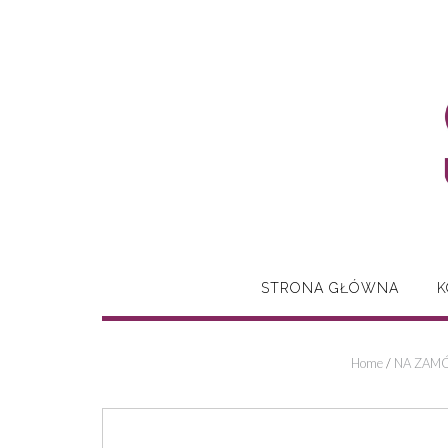
Skip
to
content
STRONA GŁÓWNA
K
Home
/
NA ZAMÓ