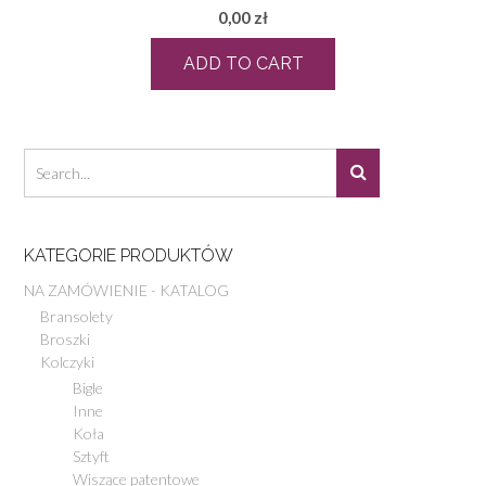
0,00
zł
ADD TO CART
KATEGORIE PRODUKTÓW
NA ZAMÓWIENIE - KATALOG
Bransolety
Broszki
Kolczyki
Bigle
Inne
Koła
Sztyft
Wiszące patentowe