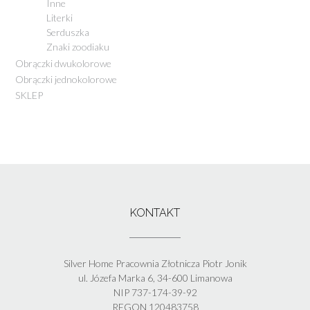
Inne
Literki
Serduszka
Znaki zoodiaku
Obrączki dwukolorowe
Obrączki jednokolorowe
SKLEP
KONTAKT
Silver Home Pracownia Złotnicza Piotr Jonik
ul. Józefa Marka 6, 34-600 Limanowa
NIP 737-174-39-92
REGON 120483758