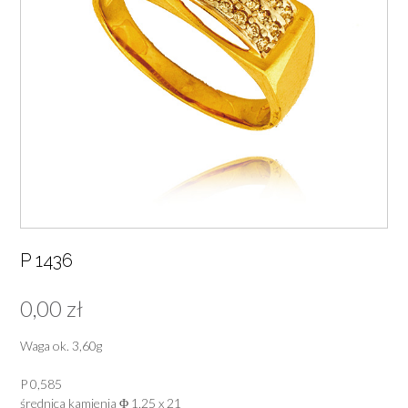
P 1436
0,00
zł
Waga ok. 3,60g
P 0,585
średnica kamienia Φ 1,25 x 21