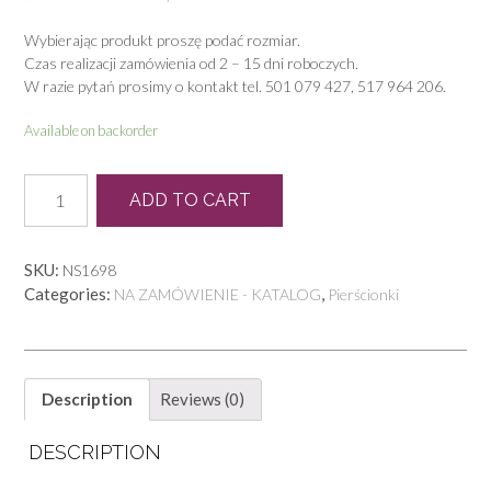
Wybierając produkt proszę podać rozmiar.
Czas realizacji zamówienia od 2 – 15 dni roboczych.
W razie pytań prosimy o kontakt tel. 501 079 427, 517 964 206.
Available on backorder
P
ADD TO CART
1436
quantity
SKU:
NS1698
Categories:
,
NA ZAMÓWIENIE - KATALOG
Pierścionki
Description
Reviews (0)
DESCRIPTION