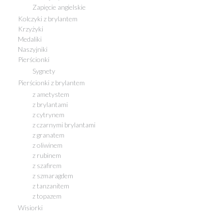
Zapięcie angielskie
Kolczyki z brylantem
Krzyżyki
Medaliki
Naszyjniki
Pierścionki
Sygnety
Pierścionki z brylantem
z ametystem
z brylantami
z cytrynem
z czarnymi brylantami
z granatem
z oliwinem
z rubinem
z szafirem
z szmaragdem
z tanzanitem
z topazem
Wisiorki