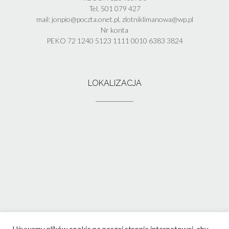
Tel. 501 079 427
mail: jonpio@poczta.onet.pl, zlotniklimanowa@wp.pl
Nr konta
PEKO 72 1240 5123 1111 0010 6383 3824
LOKALIZACJA