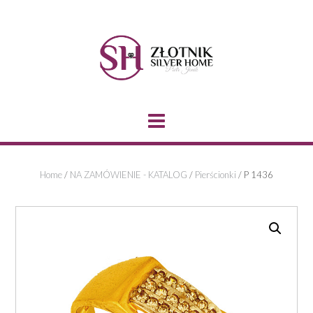
Skip
to
content
Home
/
NA ZAMÓWIENIE - KATALOG
/
Pierścionki
/ P 1436