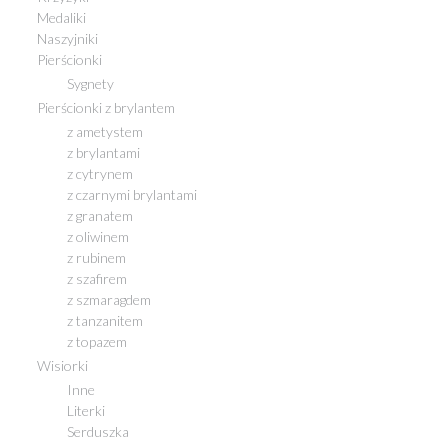
Medaliki
Naszyjniki
Pierścionki
Sygnety
Pierścionki z brylantem
z ametystem
z brylantami
z cytrynem
z czarnymi brylantami
z granatem
z oliwinem
z rubinem
z szafirem
z szmaragdem
z tanzanitem
z topazem
Wisiorki
Inne
Literki
Serduszka