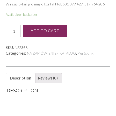
W razie pytań prosimy o kontakt tel. 501 079 427, 517 964 206.
Available on backorder
P
ADD TO CART
0559
quantity
SKU:
NS2358
Categories:
,
NA ZAMÓWIENIE - KATALOG
Pierścionki
Description
Reviews (0)
DESCRIPTION