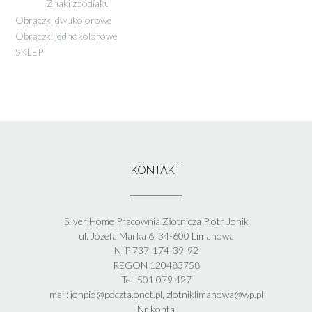
Znaki zoodiaku
Obrączki dwukolorowe
Obrączki jednokolorowe
SKLEP
KONTAKT
Silver Home Pracownia Złotnicza Piotr Jonik
ul. Józefa Marka 6, 34-600 Limanowa
NIP 737-174-39-92
REGON 120483758
Tel. 501 079 427
mail: jonpio@poczta.onet.pl, zlotniklimanowa@wp.pl
Nr konta