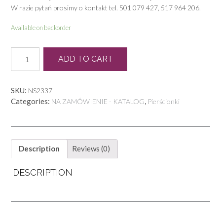
W razie pytań prosimy o kontakt tel. 501 079 427, 517 964 206.
Available on backorder
P
ADD TO CART
0538
quantity
SKU:
NS2337
Categories:
,
NA ZAMÓWIENIE - KATALOG
Pierścionki
Description
Reviews (0)
DESCRIPTION