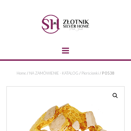
Skip
to
content
Home
/
NA ZAMÓWIENIE - KATALOG
/
Pierścionki
/ P 0538