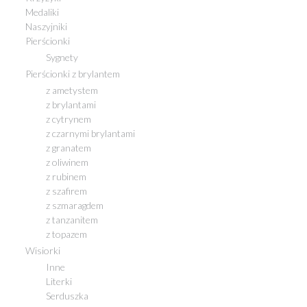
Medaliki
Naszyjniki
Pierścionki
Sygnety
Pierścionki z brylantem
z ametystem
z brylantami
z cytrynem
z czarnymi brylantami
z granatem
z oliwinem
z rubinem
z szafirem
z szmaragdem
z tanzanitem
z topazem
Wisiorki
Inne
Literki
Serduszka