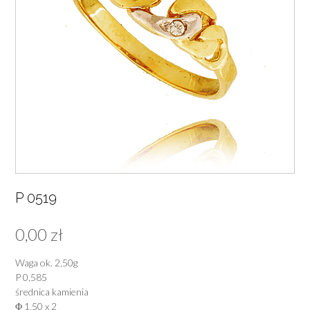
P 0519
0,00
zł
Waga ok. 2,50g
P 0,585
średnica kamienia
Φ 1,50 x 2