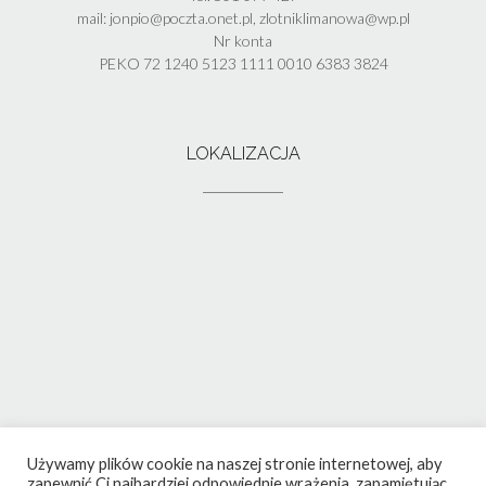
mail: jonpio@poczta.onet.pl, zlotniklimanowa@wp.pl
Nr konta
PEKO 72 1240 5123 1111 0010 6383 3824
LOKALIZACJA
Używamy plików cookie na naszej stronie internetowej, aby
zapewnić Ci najbardziej odpowiednie wrażenia, zapamiętując