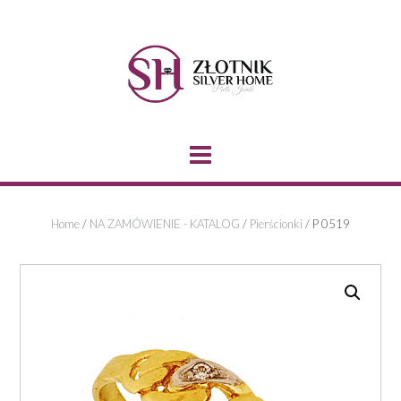
Skip
to
content
Home
/
NA ZAMÓWIENIE - KATALOG
/
Pierścionki
/ P 0519