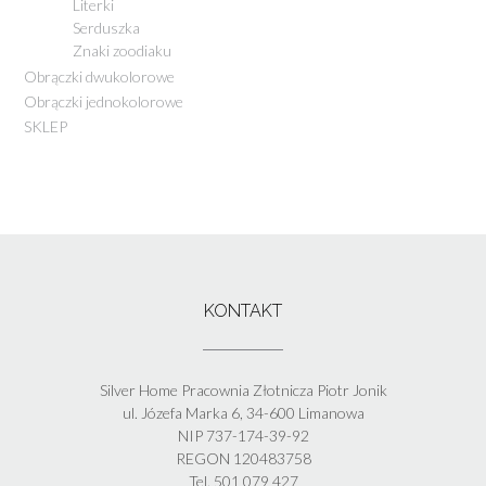
Literki
Serduszka
Znaki zoodiaku
Obrączki dwukolorowe
Obrączki jednokolorowe
SKLEP
KONTAKT
Silver Home Pracownia Złotnicza Piotr Jonik
ul. Józefa Marka 6, 34-600 Limanowa
NIP 737-174-39-92
REGON 120483758
Tel. 501 079 427