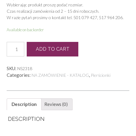
Wybierając produkt proszę podać rozmiar.
Czas realizacji zamówienia od 2 – 15 dni roboczych.
W razie pytań prosimy o kontakt tel. 501 079 427, 517 964 206.
Available on backorder
P
ADD TO CART
0519
quantity
SKU:
NS2318
Categories:
,
NA ZAMÓWIENIE - KATALOG
Pierścionki
Description
Reviews (0)
DESCRIPTION