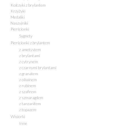
Kolczyki z brylantem
Krzyżyki
Medaliki
Naszyjniki
Pierścionki
Sygnety
Pierścionki z brylantem
z ametystem
z brylantami
z cytrynem
z czarnymi brylantami
z granatem
z oliwinem
z rubinem
z szafirem
z szmaragdem
z tanzanitem
z topazem
Wisiorki
Inne