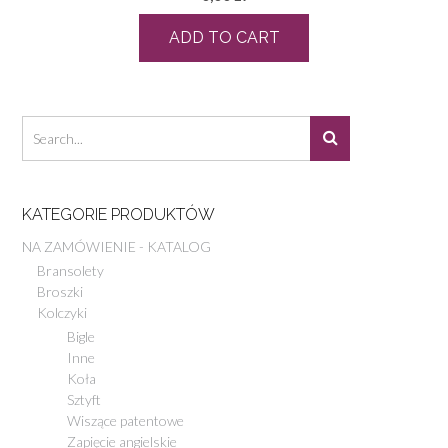
ADD TO CART
KATEGORIE PRODUKTÓW
NA ZAMÓWIENIE - KATALOG
Bransolety
Broszki
Kolczyki
Bigle
Inne
Koła
Sztyft
Wiszące patentowe
Zapięcie angielskie