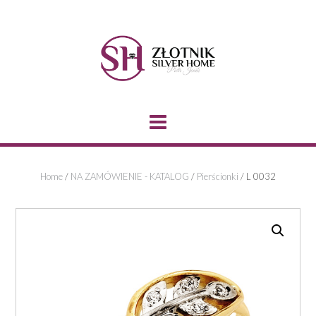
Skip
to
content
Home
/
NA ZAMÓWIENIE - KATALOG
/
Pierścionki
/ L 0032