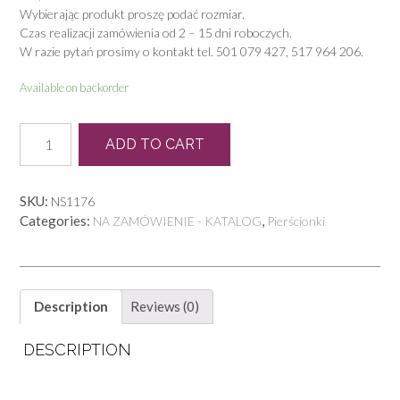
Wybierając produkt proszę podać rozmiar.
Czas realizacji zamówienia od 2 – 15 dni roboczych.
W razie pytań prosimy o kontakt tel. 501 079 427, 517 964 206.
Available on backorder
L
ADD TO CART
0032
quantity
SKU:
NS1176
Categories:
,
NA ZAMÓWIENIE - KATALOG
Pierścionki
Description
Reviews (0)
DESCRIPTION