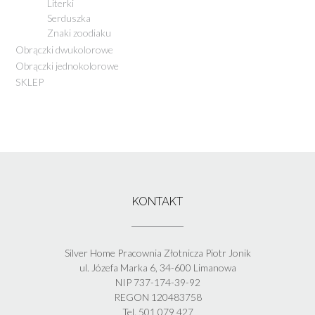
Literki
Serduszka
Znaki zoodiaku
Obrączki dwukolorowe
Obrączki jednokolorowe
SKLEP
KONTAKT
Silver Home Pracownia Złotnicza Piotr Jonik
ul. Józefa Marka 6, 34-600 Limanowa
NIP 737-174-39-92
REGON 120483758
Tel. 501 079 427