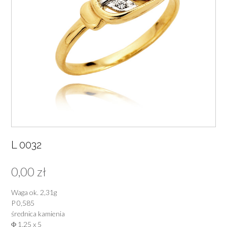
L 0032
0,00
zł
Waga ok. 2,31g
P 0,585
średnica kamienia
Φ 1,25 x 5