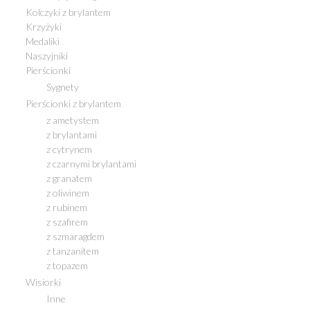
Kolczyki z brylantem
Krzyżyki
Medaliki
Naszyjniki
Pierścionki
Sygnety
Pierścionki z brylantem
z ametystem
z brylantami
z cytrynem
z czarnymi brylantami
z granatem
z oliwinem
z rubinem
z szafirem
z szmaragdem
z tanzanitem
z topazem
Wisiorki
Inne