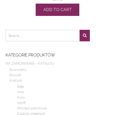
ADD TO CART
KATEGORIE PRODUKTÓW
NA ZAMÓWIENIE - KATALOG
Bransolety
Broszki
Kolczyki
Bigle
Inne
Koła
Sztyft
Wiszące patentowe
Zapięcie angielskie