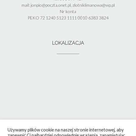
mail: jonpio@poczta.onet.pl, zlotniklimanowa@wp.pl
Nr konta
PEKO 72 1240 5123 1111 0010 6383 3824
LOKALIZACJA
Używamy plików cookie na naszej stronie internetowej, aby
zapewnić Ci najbardziej odpowiednie wrażenia, zapamiętując