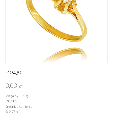
P 0430
0,00
zł
Waga ok. 1,40g
P 0,585
średnica kamienia
Φ 2,75 x 1