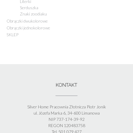
Literki
Serduszka
Znaki zoodiaku
Obrączki dwukolorowe
Obrączki jednokolorowe
SKLEP
KONTAKT
Silver Home Pracownia Złotnicza Piotr Jonik
ul. Józefa Marka 6, 34-600 Limanowa
NIP 737-174-39-92
REGON 120483758
Tel. 501 079 427