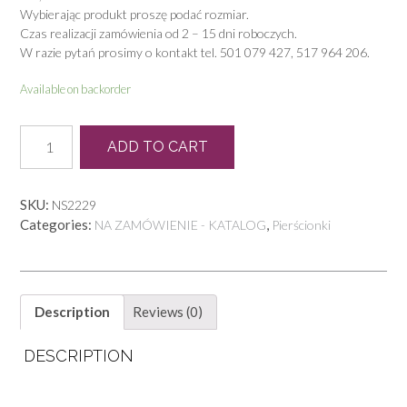
Wybierając produkt proszę podać rozmiar.
Czas realizacji zamówienia od 2 – 15 dni roboczych.
W razie pytań prosimy o kontakt tel. 501 079 427, 517 964 206.
Available on backorder
P
ADD TO CART
0430
quantity
SKU:
NS2229
Categories:
,
NA ZAMÓWIENIE - KATALOG
Pierścionki
Description
Reviews (0)
DESCRIPTION