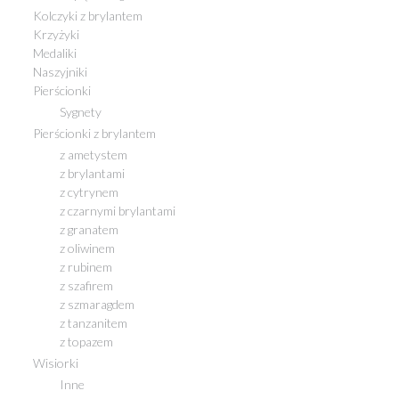
Kolczyki z brylantem
Krzyżyki
Medaliki
Naszyjniki
Pierścionki
Sygnety
Pierścionki z brylantem
z ametystem
z brylantami
z cytrynem
z czarnymi brylantami
z granatem
z oliwinem
z rubinem
z szafirem
z szmaragdem
z tanzanitem
z topazem
Wisiorki
Inne