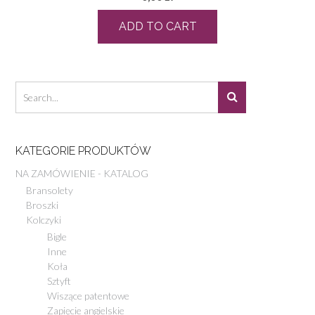
ADD TO CART
KATEGORIE PRODUKTÓW
NA ZAMÓWIENIE - KATALOG
Bransolety
Broszki
Kolczyki
Bigle
Inne
Koła
Sztyft
Wiszące patentowe
Zapięcie angielskie