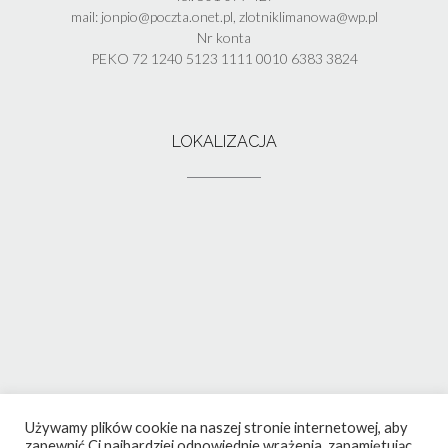
mail: jonpio@poczta.onet.pl, zlotniklimanowa@wp.pl
Nr konta
PEKO 72 1240 5123 1111 0010 6383 3824
LOKALIZACJA
Używamy plików cookie na naszej stronie internetowej, aby
zapewnić Ci najbardziej odpowiednie wrażenia, zapamiętując