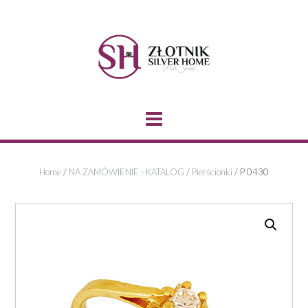
Skip
to
content
Home
/
NA ZAMÓWIENIE - KATALOG
/
Pierścionki
/ P 0430