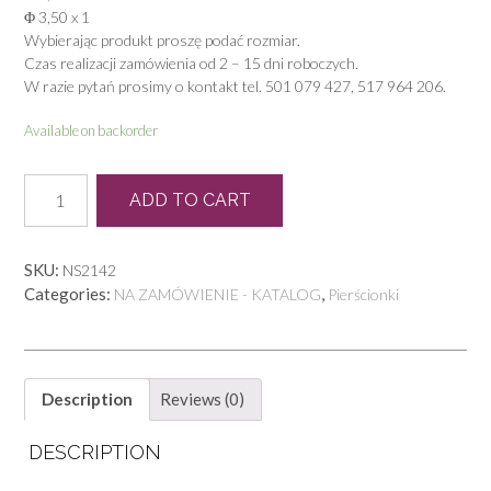
Φ 3,50 x 1
Wybierając produkt proszę podać rozmiar.
Czas realizacji zamówienia od 2 – 15 dni roboczych.
W razie pytań prosimy o kontakt tel. 501 079 427, 517 964 206.
Available on backorder
P
ADD TO CART
0343
quantity
SKU:
NS2142
Categories:
,
NA ZAMÓWIENIE - KATALOG
Pierścionki
Description
Reviews (0)
DESCRIPTION