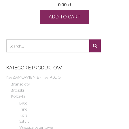
0,00
zł
ADD TO CART
KATEGORIE PRODUKTÓW
NA ZAMÓWIENIE - KATALOG
Bransolety
Broszki
Kolczyki
Bigle
Inne
Koła
Sztyft
Wiszące patentowe