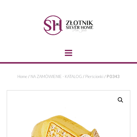
Skip
to
content
Home
/
NA ZAMÓWIENIE - KATALOG
/
Pierścionki
/ P 0343