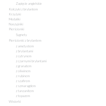
Zapięcie angielskie
Kolczyki z brylantem
Krzyżyki
Medaliki
Naszyjniki
Pierścionki
Sygnety
Pierścionki z brylantem
z ametystem
z brylantami
z cytrynem
z czarnymi brylantami
z granatem
z oliwinem
z rubinem
z szafirem
z szmaragdem
z tanzanitem
z topazem
Wisiorki