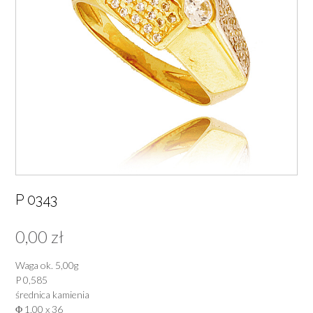
P 0343
0,00
zł
Waga ok. 5,00g
P 0,585
średnica kamienia
Φ 1,00 x 36