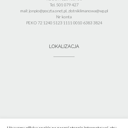
Tel. 501 079 427
mail: jonpio@poczta.onet.pl, zlotniklimanowa@wp.pl
Nr konta
PEKO 72 1240 5123 1111 0010 6383 3824
LOKALIZACJA