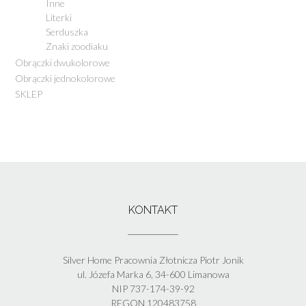
Inne
Literki
Serduszka
Znaki zoodiaku
Obrączki dwukolorowe
Obrączki jednokolorowe
SKLEP
KONTAKT
Silver Home Pracownia Złotnicza Piotr Jonik
ul. Józefa Marka 6, 34-600 Limanowa
NIP 737-174-39-92
REGON 120483758