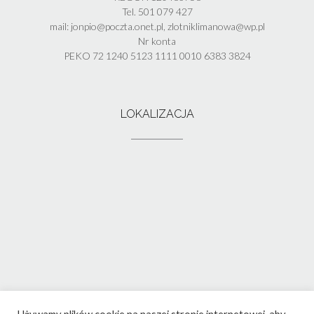
Tel. 501 079 427
mail: jonpio@poczta.onet.pl, zlotniklimanowa@wp.pl
Nr konta
PEKO 72 1240 5123 1111 0010 6383 3824
LOKALIZACJA