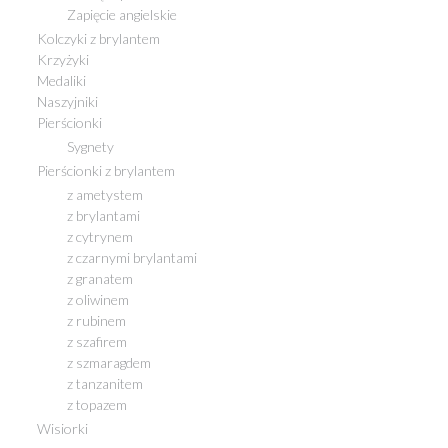
Zapięcie angielskie
Kolczyki z brylantem
Krzyżyki
Medaliki
Naszyjniki
Pierścionki
Sygnety
Pierścionki z brylantem
z ametystem
z brylantami
z cytrynem
z czarnymi brylantami
z granatem
z oliwinem
z rubinem
z szafirem
z szmaragdem
z tanzanitem
z topazem
Wisiorki