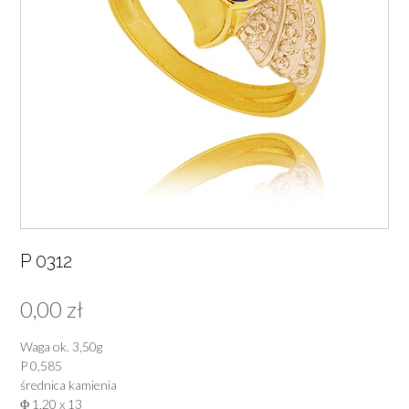
P 0312
0,00
zł
Waga ok. 3,50g
P 0,585
średnica kamienia
Φ 1,20 x 13