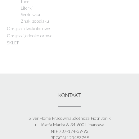
Inne
Literki
Serduszka
Znaki zoodiaku
Obrączki dwukolorowe
Obrączki jednokolorowe
SKLEP
KONTAKT
Silver Home Pracownia Złotnicza Piotr Jonik
ul. Józefa Marka 6, 34-600 Limanowa
NIP 737-174-39-92
REGON 120483758