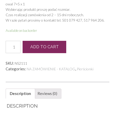
owal 7×5 x 1
Wybierając produkt proszę podać rozmiar.
Czas realizacji zamówienia od 2 – 15 dni roboczych.
W razie pytań prosimy o kontakt tel. 501 079 427, 517 964 206.
Available on backorder
P
ADD TO CART
0312
quantity
SKU:
NS2111
Categories:
,
NA ZAMÓWIENIE - KATALOG
Pierścionki
Description
Reviews (0)
DESCRIPTION