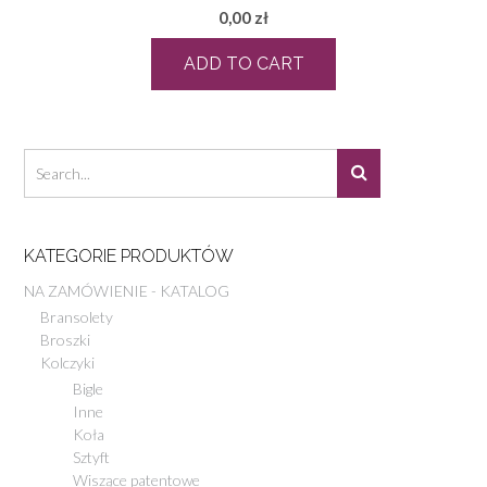
0,00
zł
ADD TO CART
KATEGORIE PRODUKTÓW
NA ZAMÓWIENIE - KATALOG
Bransolety
Broszki
Kolczyki
Bigle
Inne
Koła
Sztyft
Wiszące patentowe