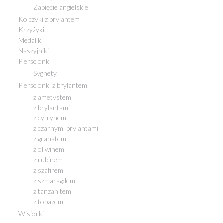
Zapięcie angielskie
Kolczyki z brylantem
Krzyżyki
Medaliki
Naszyjniki
Pierścionki
Sygnety
Pierścionki z brylantem
z ametystem
z brylantami
z cytrynem
z czarnymi brylantami
z granatem
z oliwinem
z rubinem
z szafirem
z szmaragdem
z tanzanitem
z topazem
Wisiorki