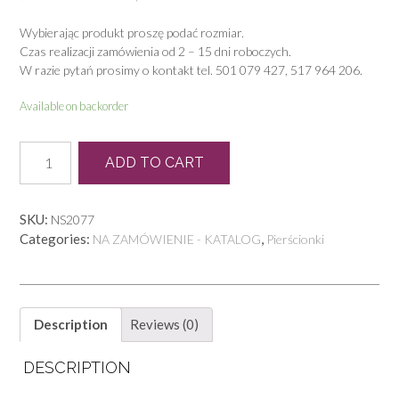
Wybierając produkt proszę podać rozmiar.
Czas realizacji zamówienia od 2 – 15 dni roboczych.
W razie pytań prosimy o kontakt tel. 501 079 427, 517 964 206.
Available on backorder
P
ADD TO CART
0278
quantity
SKU:
NS2077
Categories:
,
NA ZAMÓWIENIE - KATALOG
Pierścionki
Description
Reviews (0)
DESCRIPTION