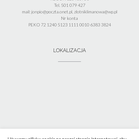
Tel. 501 079 427
mail: jonpio@poczta.onet.pl, zlotniklimanowa@wp.pl
Nr konta
PEKO 72 1240 5123 1111 0010 6383 3824
LOKALIZACJA