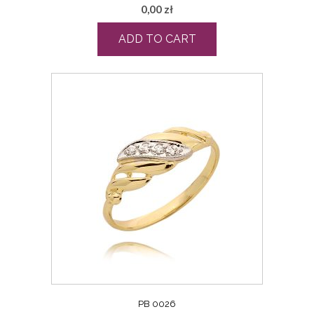
0,00
zł
ADD TO CART
PB 0026