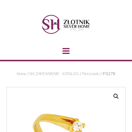
Skip
to
content
Home
/
NA ZAMÓWIENIE - KATALOG
/
Pierścionki
/ P 0278