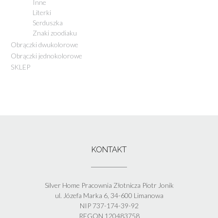
Inne
Literki
Serduszka
Znaki zoodiaku
Obrączki dwukolorowe
Obrączki jednokolorowe
SKLEP
KONTAKT
Silver Home Pracownia Złotnicza Piotr Jonik
ul. Józefa Marka 6, 34-600 Limanowa
NIP 737-174-39-92
REGON 120483758