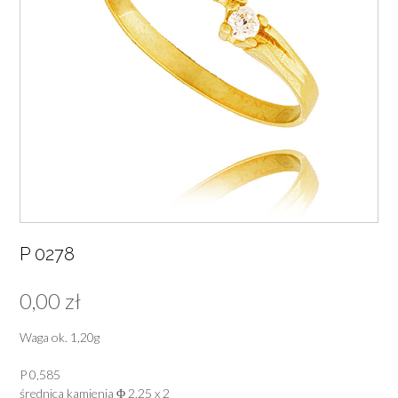
P 0278
0,00
zł
Waga ok. 1,20g
P 0,585
średnica kamienia Φ 2,25 x 2