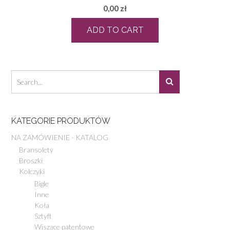
0,00
zł
ADD TO CART
KATEGORIE PRODUKTÓW
NA ZAMÓWIENIE - KATALOG
Bransolety
Broszki
Kolczyki
Bigle
Inne
Koła
Sztyft
Wiszące patentowe