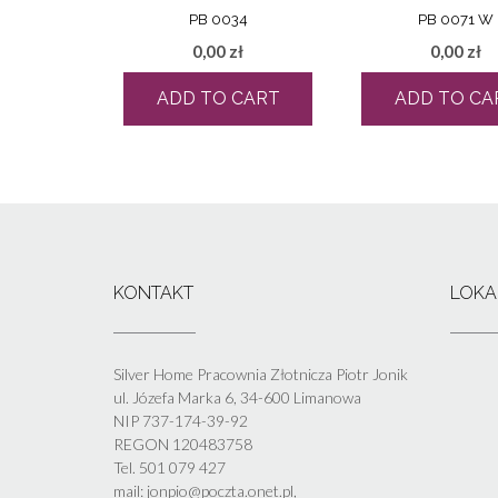
PB 0034
PB 0071 W
0,00
zł
0,00
zł
ADD TO CART
ADD TO CA
KONTAKT
LOKA
Silver Home Pracownia Złotnicza Piotr Jonik
ul. Józefa Marka 6, 34-600 Limanowa
NIP 737-174-39-92
REGON 120483758
Tel. 501 079 427
mail: jonpio@poczta.onet.pl,