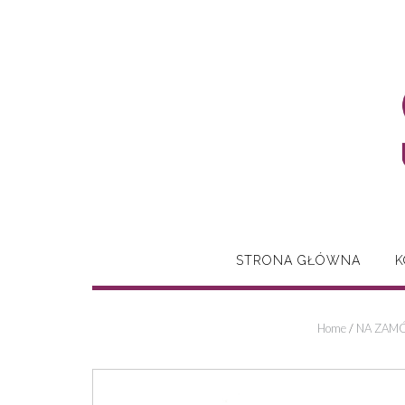
Skip
to
content
STRONA GŁÓWNA
K
Home
/
NA ZAMÓ