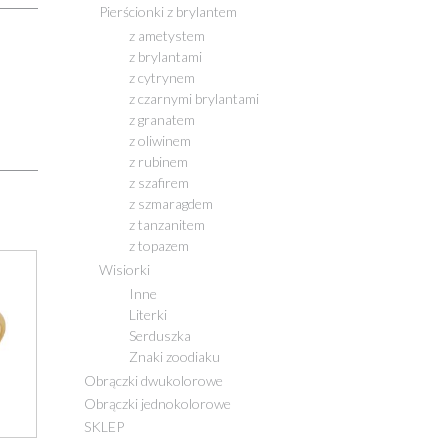
Pierścionki z brylantem
z ametystem
z brylantami
z cytrynem
z czarnymi brylantami
z granatem
z oliwinem
z rubinem
z szafirem
z szmaragdem
z tanzanitem
z topazem
Wisiorki
Inne
Literki
Serduszka
Znaki zoodiaku
Obrączki dwukolorowe
Obrączki jednokolorowe
SKLEP