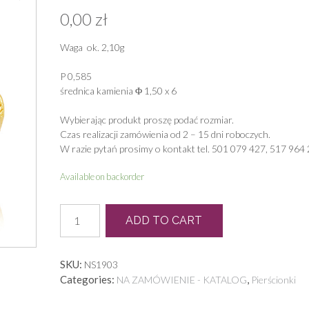
0,00
zł
Waga ok. 2,10g
P 0,585
średnica kamienia Φ 1,50 x 6
Wybierając produkt proszę podać rozmiar.
Czas realizacji zamówienia od 2 – 15 dni roboczych.
W razie pytań prosimy o kontakt tel. 501 079 427, 517 964 
Available on backorder
P
ADD TO CART
0100
quantity
SKU:
NS1903
Categories:
,
NA ZAMÓWIENIE - KATALOG
Pierścionki