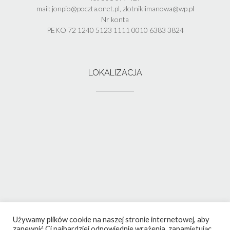
mail: jonpio@poczta.onet.pl, zlotniklimanowa@wp.pl
Nr konta
PEKO 72 1240 5123 1111 0010 6383 3824
LOKALIZACJA
Używamy plików cookie na naszej stronie internetowej, aby
zapewnić Ci najbardziej odpowiednie wrażenia, zapamiętując