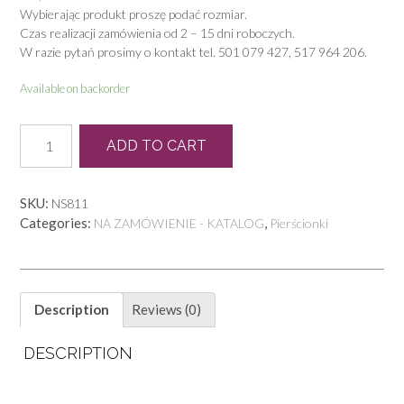
Wybierając produkt proszę podać rozmiar.
Czas realizacji zamówienia od 2 – 15 dni roboczych.
W razie pytań prosimy o kontakt tel. 501 079 427, 517 964 206.
Available on backorder
N
ADD TO CART
0135
quantity
SKU:
NS811
Categories:
,
NA ZAMÓWIENIE - KATALOG
Pierścionki
Description
Reviews (0)
DESCRIPTION