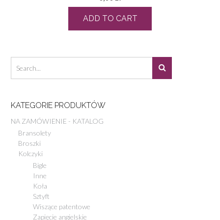
ADD TO CART
KATEGORIE PRODUKTÓW
NA ZAMÓWIENIE - KATALOG
Bransolety
Broszki
Kolczyki
Bigle
Inne
Koła
Sztyft
Wiszące patentowe
Zapięcie angielskie