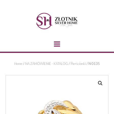
Skip
to
content
Home
/
NA ZAMÓWIENIE - KATALOG
/
Pierścionki
/ N 0135