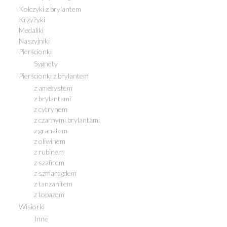
Kolczyki z brylantem
Krzyżyki
Medaliki
Naszyjniki
Pierścionki
Sygnety
Pierścionki z brylantem
z ametystem
z brylantami
z cytrynem
z czarnymi brylantami
z granatem
z oliwinem
z rubinem
z szafirem
z szmaragdem
z tanzanitem
z topazem
Wisiorki
Inne