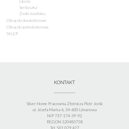
Literki
Serduszka
Znaki zoodiaku
Obrączki dwukolorowe
Obrączki jednokolorowe
SKLEP
KONTAKT
Silver Home Pracownia Złotnicza Piotr Jonik
ul. Józefa Marka 6, 34-600 Limanowa
NIP 737-174-39-92
REGON 120483758
Tel. 501 079 427