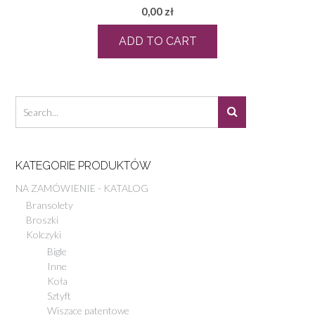
0,00
zł
ADD TO CART
KATEGORIE PRODUKTÓW
NA ZAMÓWIENIE - KATALOG
Bransolety
Broszki
Kolczyki
Bigle
Inne
Koła
Sztyft
Wiszące patentowe