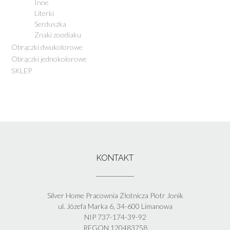
Inne
Literki
Serduszka
Znaki zoodiaku
Obrączki dwukolorowe
Obrączki jednokolorowe
SKLEP
KONTAKT
Silver Home Pracownia Złotnicza Piotr Jonik
ul. Józefa Marka 6, 34-600 Limanowa
NIP 737-174-39-92
REGON 120483758