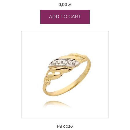
0,00
zł
ADD TO CART
PB 0026