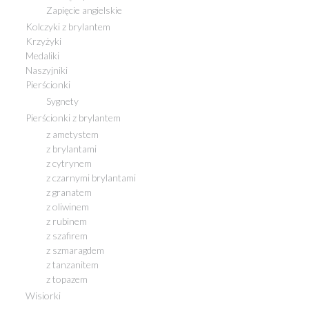
Zapięcie angielskie
Kolczyki z brylantem
Krzyżyki
Medaliki
Naszyjniki
Pierścionki
Sygnety
Pierścionki z brylantem
z ametystem
z brylantami
z cytrynem
z czarnymi brylantami
z granatem
z oliwinem
z rubinem
z szafirem
z szmaragdem
z tanzanitem
z topazem
Wisiorki