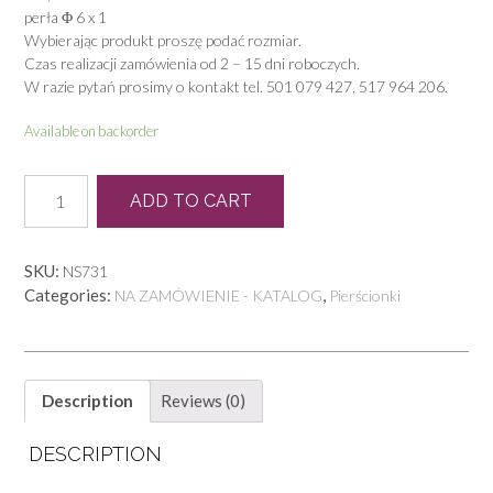
perła Φ 6 x 1
Wybierając produkt proszę podać rozmiar.
Czas realizacji zamówienia od 2 – 15 dni roboczych.
W razie pytań prosimy o kontakt tel. 501 079 427, 517 964 206.
Available on backorder
N
ADD TO CART
0096
quantity
SKU:
NS731
Categories:
,
NA ZAMÓWIENIE - KATALOG
Pierścionki
Description
Reviews (0)
DESCRIPTION