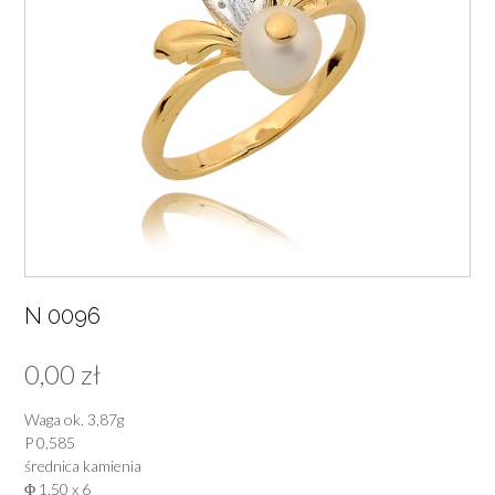
N 0096
0,00
zł
Waga ok. 3,87g
P 0,585
średnica kamienia
Φ 1,50 x 6