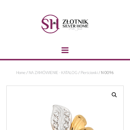
Skip
to
content
Home
/
NA ZAMÓWIENIE - KATALOG
/
Pierścionki
/ N 0096