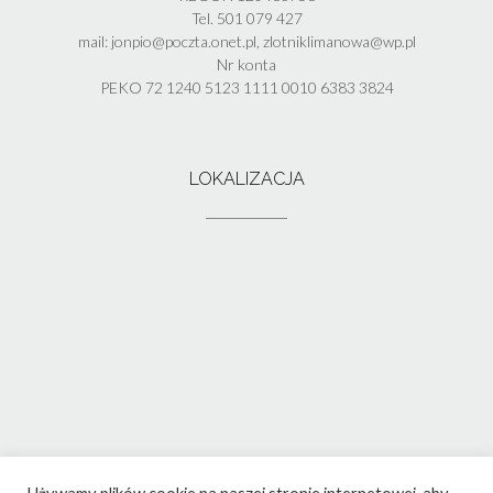
Tel. 501 079 427
mail: jonpio@poczta.onet.pl, zlotniklimanowa@wp.pl
Nr konta
PEKO 72 1240 5123 1111 0010 6383 3824
LOKALIZACJA