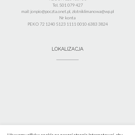
Tel. 501 079 427
mail: jonpio@poczta.onet.pl, zlotniklimanowa@wp.pl
Nr konta
PEKO 72 1240 5123 1111 0010 6383 3824
LOKALIZACJA