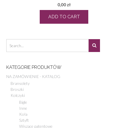
0,00
zł
ADD TO CART
KATEGORIE PRODUKTÓW
NA ZAMÓWIENIE - KATALOG
Bransolety
Broszki
Kolczyki
Bigle
Inne
Koła
Sztyft
Wiszące patentowe