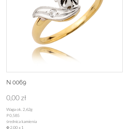
N 0069
0,00
zł
Waga ok. 2,62g
P 0,585
średnica kamienia
Φ 2,00 x 1