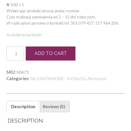
Φ 3,00 x 1
Wybierając produkt proszę podać rozmiar.
Czas realizacji zamówienia od 2 – 15 dni roboczych.
W razie pytań prosimy o kontakt tel. 501 079 427, 517 964 206.
Available on backorder
N
ADD TO CART
0069
quantity
SKU:
NS673
Categories:
,
NA ZAMÓWIENIE - KATALOG
Pierścionki
Description
Reviews (0)
DESCRIPTION