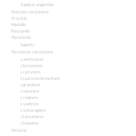
Zapięcie angielskie
Kolczyki z brylantem
Krzyżyki
Medaliki
Naszyjniki
Pierścionki
Sygnety
Pierścionki z brylantem
z ametystem
z brylantami
z cytrynem
z czarnymi brylantami
z granatem
z oliwinem
z rubinem
z szafirem
z szmaragdem
z tanzanitem
z topazem
Wisiorki