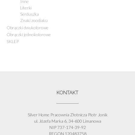
Inne
Literki
Serduszka
Znaki zoodiaku
Obrączki dwukolorowe
Obrączki jednokolorowe
SKLEP
KONTAKT
Silver Home Pracownia Złotnicza Piotr Jonik
ul. Józefa Marka 6, 34-600 Limanowa
NIP 737-174-39-92
REGON 120483758