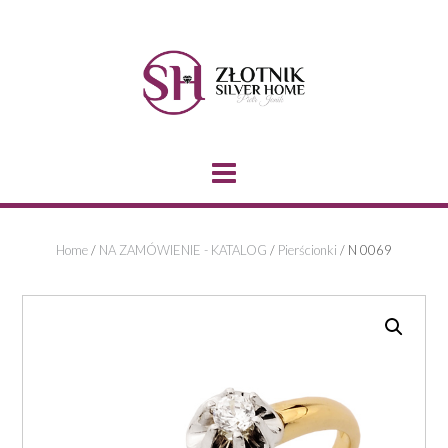
Skip
to
content
Home
/
NA ZAMÓWIENIE - KATALOG
/
Pierścionki
/ N 0069