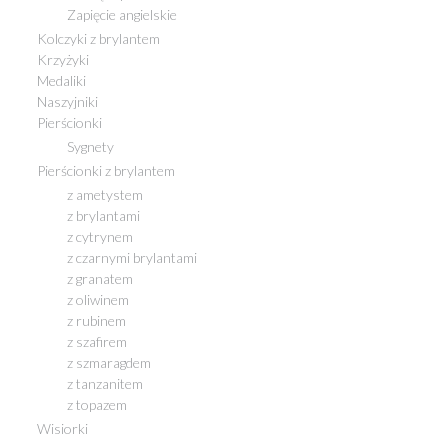
Zapięcie angielskie
Kolczyki z brylantem
Krzyżyki
Medaliki
Naszyjniki
Pierścionki
Sygnety
Pierścionki z brylantem
z ametystem
z brylantami
z cytrynem
z czarnymi brylantami
z granatem
z oliwinem
z rubinem
z szafirem
z szmaragdem
z tanzanitem
z topazem
Wisiorki