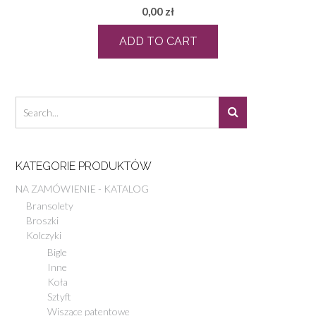
0,00
zł
ADD TO CART
KATEGORIE PRODUKTÓW
NA ZAMÓWIENIE - KATALOG
Bransolety
Broszki
Kolczyki
Bigle
Inne
Koła
Sztyft
Wiszące patentowe