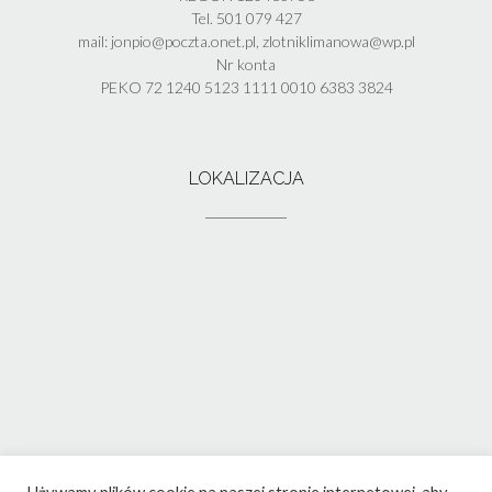
Tel. 501 079 427
mail: jonpio@poczta.onet.pl, zlotniklimanowa@wp.pl
Nr konta
PEKO 72 1240 5123 1111 0010 6383 3824
LOKALIZACJA