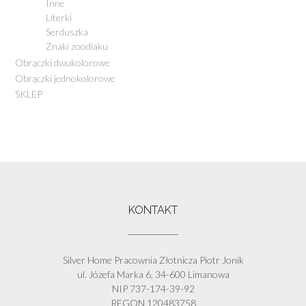
Inne
Literki
Serduszka
Znaki zoodiaku
Obrączki dwukolorowe
Obrączki jednokolorowe
SKLEP
KONTAKT
Silver Home Pracownia Złotnicza Piotr Jonik
ul. Józefa Marka 6, 34-600 Limanowa
NIP 737-174-39-92
REGON 120483758