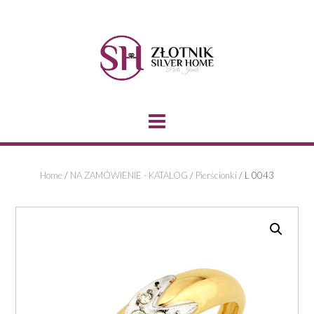
Skip
to
content
Home
/
NA ZAMÓWIENIE - KATALOG
/
Pierścionki
/ L 0043