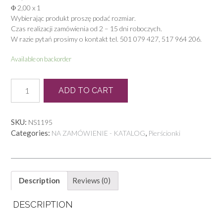
Φ 2,00 x 1
Wybierając produkt proszę podać rozmiar.
Czas realizacji zamówienia od 2 – 15 dni roboczych.
W razie pytań prosimy o kontakt tel. 501 079 427, 517 964 206.
Available on backorder
L
ADD TO CART
0043
quantity
SKU:
NS1195
Categories:
,
NA ZAMÓWIENIE - KATALOG
Pierścionki
Description
Reviews (0)
DESCRIPTION