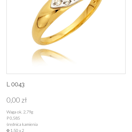
L 0043
0,00
zł
Waga ok. 2,79g
P 0,585
średnica kamienia
Φ 1,50 x 2