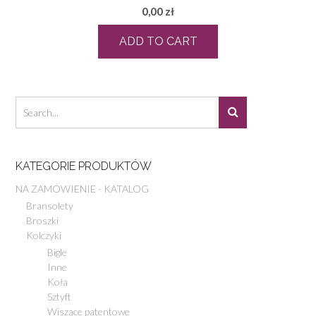
0,00
zł
ADD TO CART
KATEGORIE PRODUKTÓW
NA ZAMÓWIENIE - KATALOG
Bransolety
Broszki
Kolczyki
Bigle
Inne
Koła
Sztyft
Wiszące patentowe