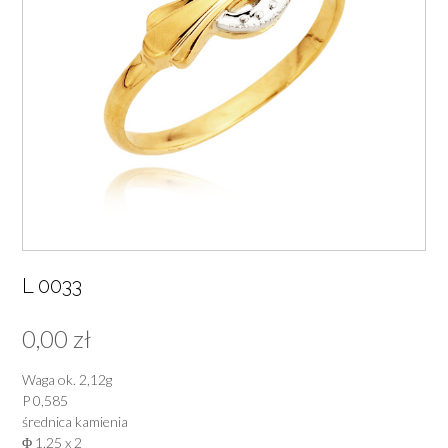
L 0033
0,00
zł
Waga ok. 2,12g
P 0,585
średnica kamienia
Φ 1,25 x 2