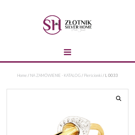
Skip
to
content
Home
/
NA ZAMÓWIENIE - KATALOG
/
Pierścionki
/ L 0033