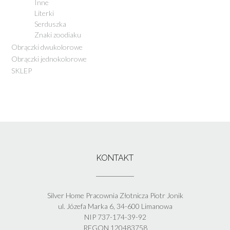
Inne
Literki
Serduszka
Znaki zoodiaku
Obrączki dwukolorowe
Obrączki jednokolorowe
SKLEP
KONTAKT
Silver Home Pracownia Złotnicza Piotr Jonik
ul. Józefa Marka 6, 34-600 Limanowa
NIP 737-174-39-92
REGON 120483758