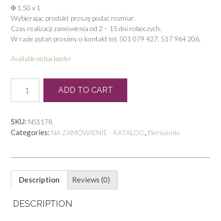
Φ 1,50 x 1
Wybierając produkt proszę podać rozmiar.
Czas realizacji zamówienia od 2 – 15 dni roboczych.
W razie pytań prosimy o kontakt tel. 501 079 427, 517 964 206.
Available on backorder
L
ADD TO CART
0033
quantity
SKU:
NS1178
Categories:
,
NA ZAMÓWIENIE - KATALOG
Pierścionki
Description
Reviews (0)
DESCRIPTION