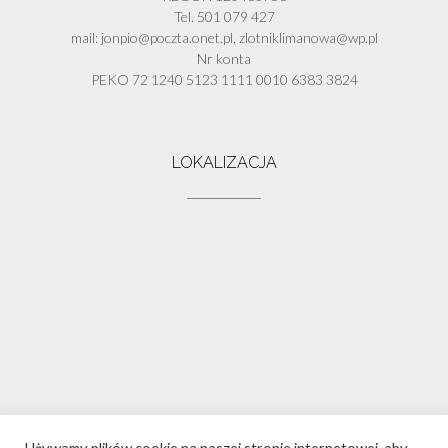
Tel. 501 079 427
mail: jonpio@poczta.onet.pl, zlotniklimanowa@wp.pl
Nr konta
PEKO 72 1240 5123 1111 0010 6383 3824
LOKALIZACJA