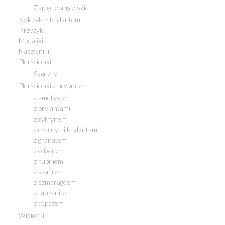
Zapięcie angielskie
Kolczyki z brylantem
Krzyżyki
Medaliki
Naszyjniki
Pierścionki
Sygnety
Pierścionki z brylantem
z ametystem
z brylantami
z cytrynem
z czarnymi brylantami
z granatem
z oliwinem
z rubinem
z szafirem
z szmaragdem
z tanzanitem
z topazem
Wisiorki