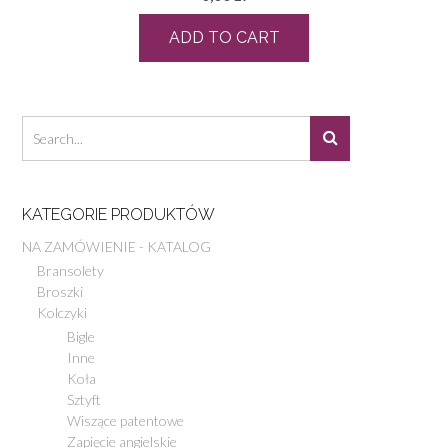
ADD TO CART
KATEGORIE PRODUKTÓW
NA ZAMÓWIENIE - KATALOG
Bransolety
Broszki
Kolczyki
Bigle
Inne
Koła
Sztyft
Wiszące patentowe
Zapięcie angielskie