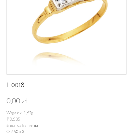
L 0018
0,00
zł
Waga ok. 1,62g
P 0,585
średnica kamienia
Φ 2,50 x 3