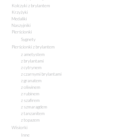
Kolczyki z brylantem
Krzyżyki
Medaliki
Naszyjniki
Pierścionki
Sygnety
Pierścionki z brylantem
z ametystem
z brylantami
z cytrynem
z czarnymi brylantami
z granatem
z oliwinem
z rubinem
z szafirem
z szmaragdem
z tanzanitem
z topazem
Wisiorki
Inne