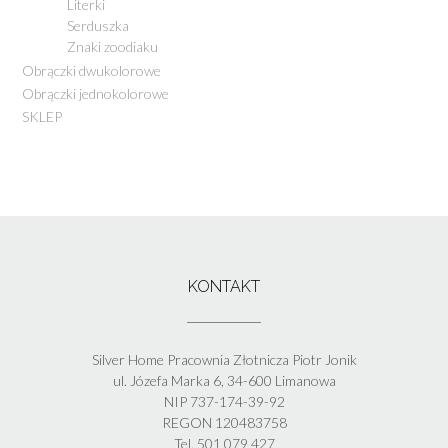
Literki
Serduszka
Znaki zoodiaku
Obrączki dwukolorowe
Obrączki jednokolorowe
SKLEP
KONTAKT
Silver Home Pracownia Złotnicza Piotr Jonik
ul. Józefa Marka 6, 34-600 Limanowa
NIP 737-174-39-92
REGON 120483758
Tel. 501 079 427