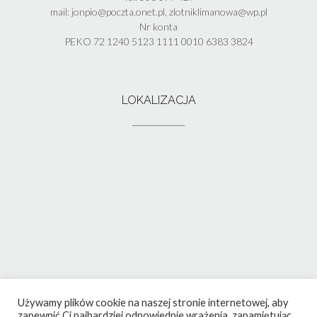
mail: jonpio@poczta.onet.pl, zlotniklimanowa@wp.pl
Nr konta
PEKO 72 1240 5123 1111 0010 6383 3824
LOKALIZACJA
Używamy plików cookie na naszej stronie internetowej, aby
zapewnić Ci najbardziej odpowiednie wrażenia, zapamiętując