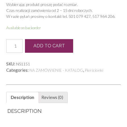
Wybierając produkt proszę podać rozmiar.
Czas realizacji zamówienia od 2 – 15 dni roboczych.
W razie pytań prosimy o kontakt tel. 501 079 427, 517 964 206.
Available on backorder
L
ADD TO CART
0018
quantity
SKU:
NS1151
Categories:
,
NA ZAMÓWIENIE - KATALOG
Pierścionki
Description
Reviews (0)
DESCRIPTION