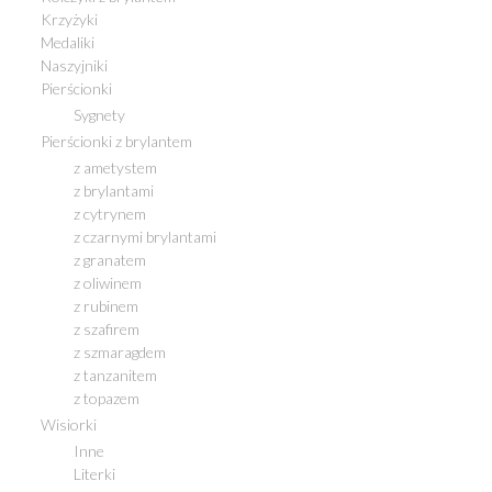
Krzyżyki
Medaliki
Naszyjniki
Pierścionki
Sygnety
Pierścionki z brylantem
z ametystem
z brylantami
z cytrynem
z czarnymi brylantami
z granatem
z oliwinem
z rubinem
z szafirem
z szmaragdem
z tanzanitem
z topazem
Wisiorki
Inne
Literki