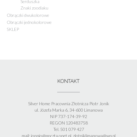
Serduszka
Znaki zoodiaku
Obrączki dwukolorowe
Obrączki jednokolorowe
SKLEP
KONTAKT
Silver Home Pracownia Złotnicza Piotr Jonik
ul. Józefa Marka 6, 34-600 Limanowa
NIP 737-174-39-92
REGON 120483758
Tel. 501 079 427
mail: jonpio@poczta.onet.pl, zlotniklimanowa@wp.pl