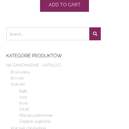
ADD TO CART
KATEGORIE PRODUKTÓW
NA ZAMÓWIENIE - KATALOG
Bransolety
Broszki
Kolczyki
Bigle
Inne
Koła
Sztyft
Wiszące patentowe
Zapięcie angielskie
Kolczyki z brylantem