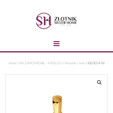
Skip
to
content
Home
/
NA ZAMÓWIENIE - KATALOG
/
Wisiorki
/
Inne
/ KB 0054 W