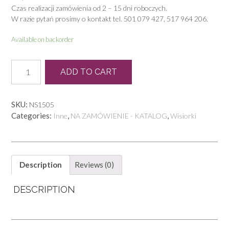
Czas realizacji zamówienia od 2 – 15 dni roboczych.
W razie pytań prosimy o kontakt tel. 501 079 427, 517 964 206.
Available on backorder
KB
ADD TO CART
0054
W
quantity
SKU:
NS1505
Categories:
,
,
Inne
NA ZAMÓWIENIE - KATALOG
Wisiorki
Description
Reviews (0)
DESCRIPTION