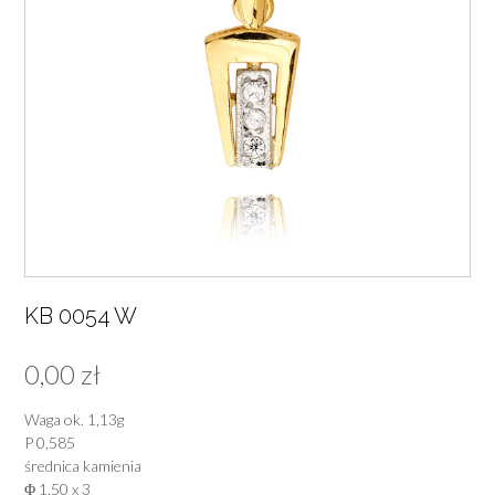
KB 0054 W
0,00
zł
Waga ok. 1,13g
P 0,585
średnica kamienia
Φ 1,50 x 3