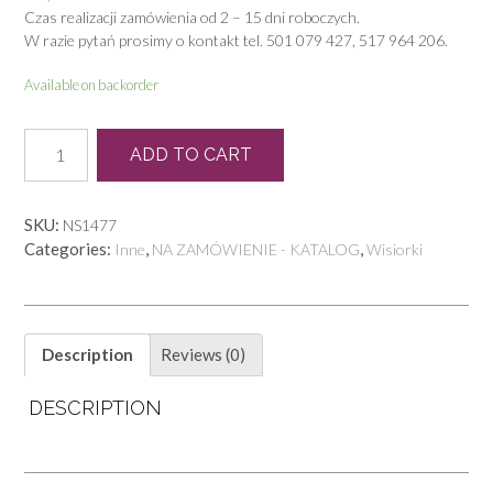
Czas realizacji zamówienia od 2 – 15 dni roboczych.
W razie pytań prosimy o kontakt tel. 501 079 427, 517 964 206.
Available on backorder
KB
ADD TO CART
0040
W
quantity
SKU:
NS1477
Categories:
,
,
Inne
NA ZAMÓWIENIE - KATALOG
Wisiorki
Description
Reviews (0)
DESCRIPTION