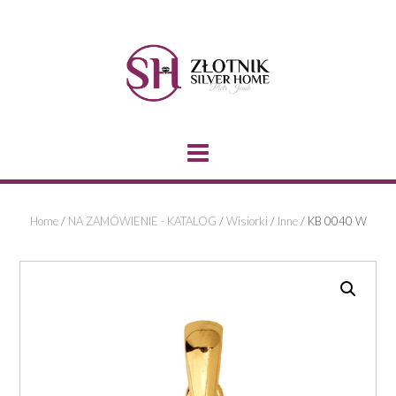
Skip
to
content
Home
/
NA ZAMÓWIENIE - KATALOG
/
Wisiorki
/
Inne
/ KB 0040 W