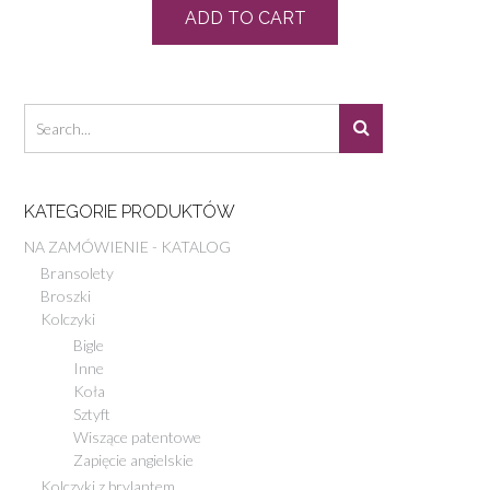
ADD TO CART
KATEGORIE PRODUKTÓW
NA ZAMÓWIENIE - KATALOG
Bransolety
Broszki
Kolczyki
Bigle
Inne
Koła
Sztyft
Wiszące patentowe
Zapięcie angielskie
Kolczyki z brylantem