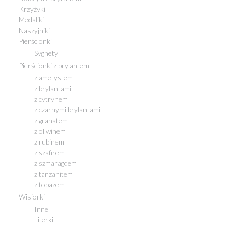
Krzyżyki
Medaliki
Naszyjniki
Pierścionki
Sygnety
Pierścionki z brylantem
z ametystem
z brylantami
z cytrynem
z czarnymi brylantami
z granatem
z oliwinem
z rubinem
z szafirem
z szmaragdem
z tanzanitem
z topazem
Wisiorki
Inne
Literki