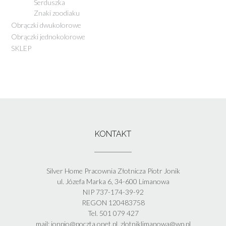
Serduszka
Znaki zoodiaku
Obrączki dwukolorowe
Obrączki jednokolorowe
SKLEP
KONTAKT
Silver Home Pracownia Złotnicza Piotr Jonik
ul. Józefa Marka 6, 34-600 Limanowa
NIP 737-174-39-92
REGON 120483758
Tel. 501 079 427
mail: jonpio@poczta.onet.pl, zlotniklimanowa@wp.pl