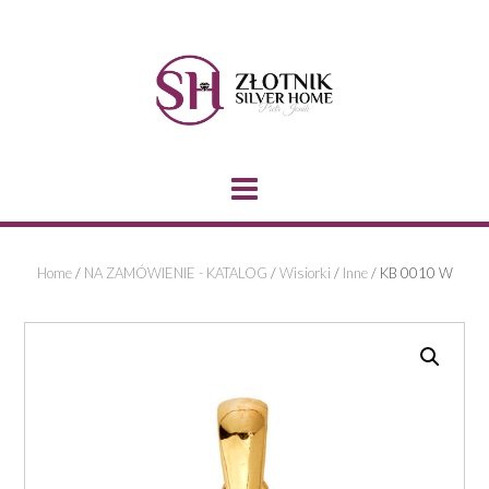
Skip
to
content
Home
/
NA ZAMÓWIENIE - KATALOG
/
Wisiorki
/
Inne
/ KB 0010 W