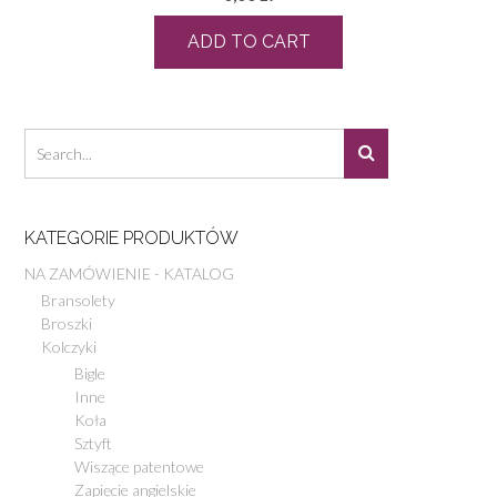
ADD TO CART
KATEGORIE PRODUKTÓW
NA ZAMÓWIENIE - KATALOG
Bransolety
Broszki
Kolczyki
Bigle
Inne
Koła
Sztyft
Wiszące patentowe
Zapięcie angielskie