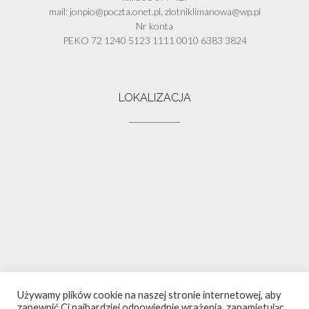
mail: jonpio@poczta.onet.pl, zlotniklimanowa@wp.pl
Nr konta
PEKO 72 1240 5123 1111 0010 6383 3824
LOKALIZACJA
Używamy plików cookie na naszej stronie internetowej, aby
zapewnić Ci najbardziej odpowiednie wrażenia, zapamiętując