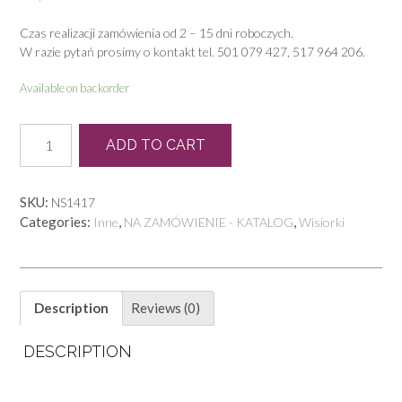
Czas realizacji zamówienia od 2 – 15 dni roboczych.
W razie pytań prosimy o kontakt tel. 501 079 427, 517 964 206.
Available on backorder
KB
ADD TO CART
0010
W
quantity
SKU:
NS1417
Categories:
,
,
Inne
NA ZAMÓWIENIE - KATALOG
Wisiorki
Description
Reviews (0)
DESCRIPTION