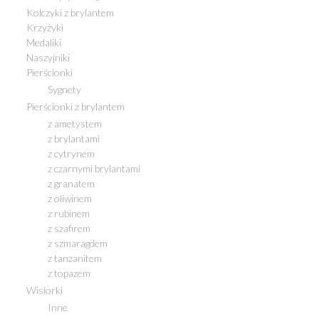
Kolczyki z brylantem
Krzyżyki
Medaliki
Naszyjniki
Pierścionki
Sygnety
Pierścionki z brylantem
z ametystem
z brylantami
z cytrynem
z czarnymi brylantami
z granatem
z oliwinem
z rubinem
z szafirem
z szmaragdem
z tanzanitem
z topazem
Wisiorki
Inne