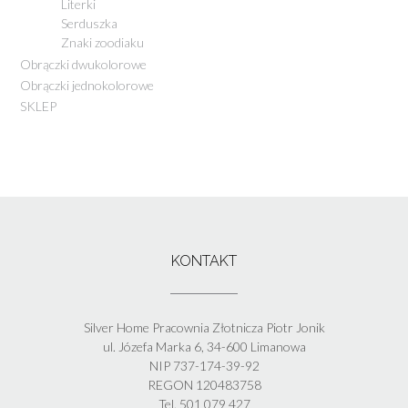
Literki
Serduszka
Znaki zoodiaku
Obrączki dwukolorowe
Obrączki jednokolorowe
SKLEP
KONTAKT
Silver Home Pracownia Złotnicza Piotr Jonik
ul. Józefa Marka 6, 34-600 Limanowa
NIP 737-174-39-92
REGON 120483758
Tel. 501 079 427