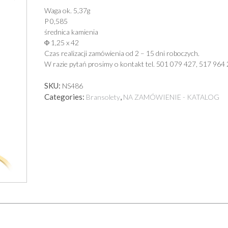
Waga ok. 5,37g
P 0,585
średnica kamienia
Φ 1,25 x 42
Czas realizacji zamówienia od 2 – 15 dni roboczych.
W razie pytań prosimy o kontakt tel. 501 079 427, 517 964 
SKU:
NS486
Categories:
,
Bransolety
NA ZAMÓWIENIE - KATALOG