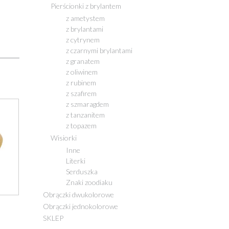
Pierścionki z brylantem
z ametystem
z brylantami
z cytrynem
z czarnymi brylantami
z granatem
z oliwinem
z rubinem
z szafirem
z szmaragdem
z tanzanitem
z topazem
Wisiorki
Inne
Literki
Serduszka
Znaki zoodiaku
Obrączki dwukolorowe
Obrączki jednokolorowe
SKLEP