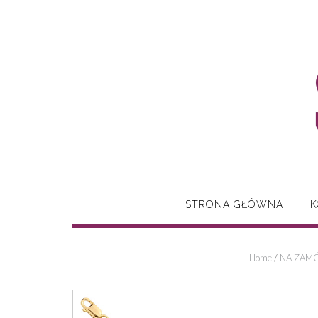
Skip
to
content
STRONA GŁÓWNA
K
Home
/
NA ZAMÓ