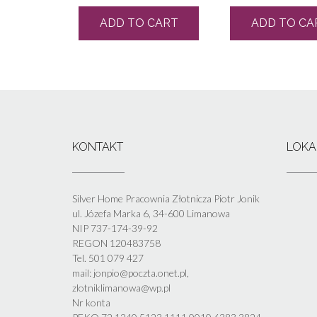
ADD TO CART
ADD TO CA
KONTAKT
LOKA
Silver Home Pracownia Złotnicza Piotr Jonik
ul. Józefa Marka 6, 34-600 Limanowa
NIP 737-174-39-92
REGON 120483758
Tel. 501 079 427
mail: jonpio@poczta.onet.pl,
zlotniklimanowa@wp.pl
Nr konta