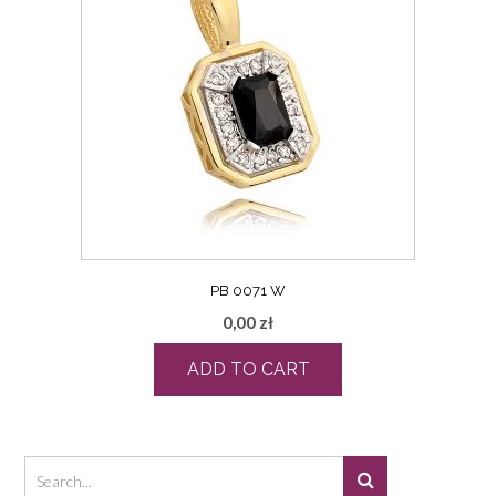
PB 0071 W
0,00
zł
ADD TO CART