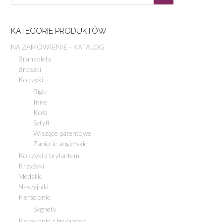
KATEGORIE PRODUKTÓW
NA ZAMÓWIENIE - KATALOG
Bransolety
Broszki
Kolczyki
Bigle
Inne
Koła
Sztyft
Wiszące patentowe
Zapięcie angielskie
Kolczyki z brylantem
Krzyżyki
Medaliki
Naszyjniki
Pierścionki
Sygnety
Pierścionki z brylantem