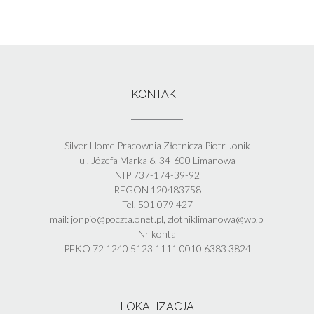
KONTAKT
Silver Home Pracownia Złotnicza Piotr Jonik
ul. Józefa Marka 6, 34-600 Limanowa
NIP 737-174-39-92
REGON 120483758
Tel. 501 079 427
mail: jonpio@poczta.onet.pl, zlotniklimanowa@wp.pl
Nr konta
PEKO 72 1240 5123 1111 0010 6383 3824
LOKALIZACJA