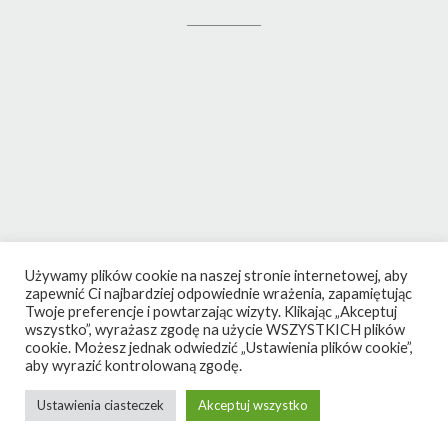
Używamy plików cookie na naszej stronie internetowej, aby
zapewnić Ci najbardziej odpowiednie wrażenia, zapamiętując
Twoje preferencje i powtarzając wizyty. Klikając „Akceptuj
wszystko”, wyrażasz zgodę na użycie WSZYSTKICH plików
cookie. Możesz jednak odwiedzić „Ustawienia plików cookie”,
aby wyrazić kontrolowaną zgodę.
Ustawienia ciasteczek
Akceptuj wszystko
Theme by
Out the Box