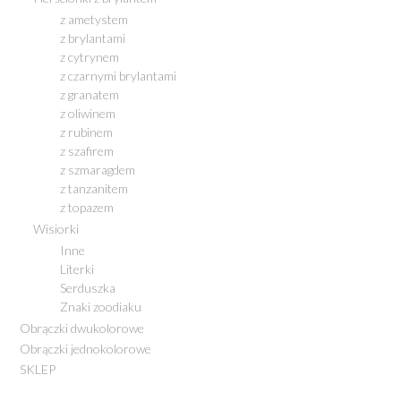
z ametystem
z brylantami
z cytrynem
z czarnymi brylantami
z granatem
z oliwinem
z rubinem
z szafirem
z szmaragdem
z tanzanitem
z topazem
Wisiorki
Inne
Literki
Serduszka
Znaki zoodiaku
Obrączki dwukolorowe
Obrączki jednokolorowe
SKLEP