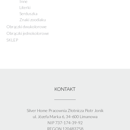
Inne
Literki
Serduszka
Znaki zoodiaku
Obrączki dwukolorowe
Obrączki jednokolorowe
SKLEP
KONTAKT
Silver Home Pracownia Złotnicza Piotr Jonik
ul. Józefa Marka 6, 34-600 Limanowa
NIP 737-174-39-92
REGON 120483758