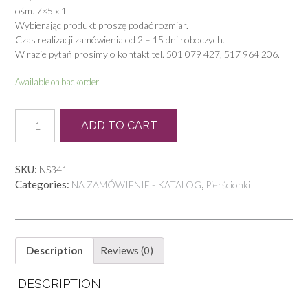
ośm. 7×5 x 1
Wybierając produkt proszę podać rozmiar.
Czas realizacji zamówienia od 2 – 15 dni roboczych.
W razie pytań prosimy o kontakt tel. 501 079 427, 517 964 206.
Available on backorder
PB
ADD TO CART
0067
quantity
SKU:
NS341
Categories:
,
NA ZAMÓWIENIE - KATALOG
Pierścionki
Description
Reviews (0)
DESCRIPTION