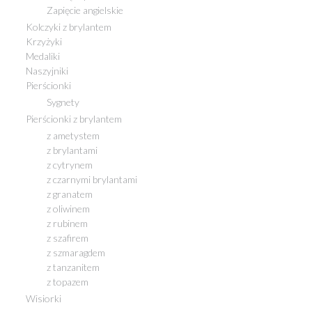
Zapięcie angielskie
Kolczyki z brylantem
Krzyżyki
Medaliki
Naszyjniki
Pierścionki
Sygnety
Pierścionki z brylantem
z ametystem
z brylantami
z cytrynem
z czarnymi brylantami
z granatem
z oliwinem
z rubinem
z szafirem
z szmaragdem
z tanzanitem
z topazem
Wisiorki