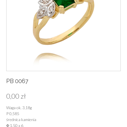
PB 0067
0,00
zł
Waga ok. 3,18g
P 0,585
średnica kamienia
Φ 1,50 x 6