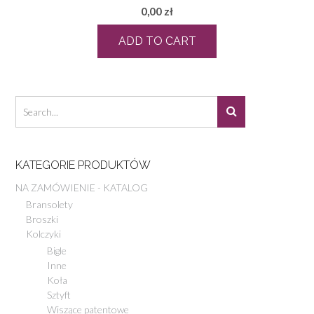
0,00
zł
ADD TO CART
KATEGORIE PRODUKTÓW
NA ZAMÓWIENIE - KATALOG
Bransolety
Broszki
Kolczyki
Bigle
Inne
Koła
Sztyft
Wiszące patentowe