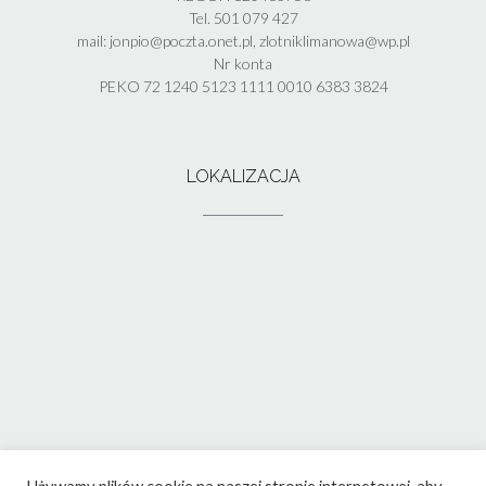
Tel. 501 079 427
mail: jonpio@poczta.onet.pl, zlotniklimanowa@wp.pl
Nr konta
PEKO 72 1240 5123 1111 0010 6383 3824
LOKALIZACJA